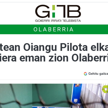
OLABERRIA
tean Oiangu Pilota elk
iera eman zion Olaberr
Gehitu gaitz