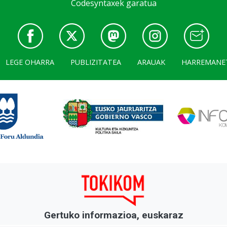
Codesyntaxek garatua
LEGE OHARRA
PUBLIZITATEA
ARAUAK
HARREMANE
Gertuko informazioa, euskaraz