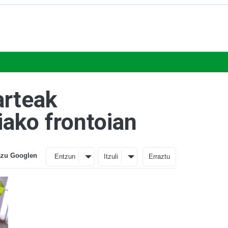
arteak
iako frontoian
azu Googlen
Entzun
Itzuli
Erraztu