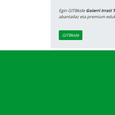
Egin GITBkide
Goierri Irrati 
abantailaz eta premium eduk
GITBkide