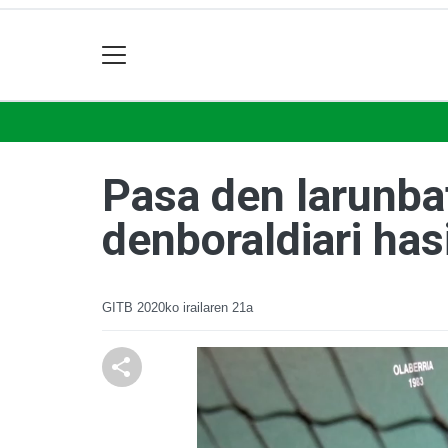
Pasa den larunba
denboraldiari has
GITB
2020ko irailaren 21a