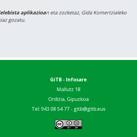
Telebista aplikazioa
n eta zozketaz, Gida Komertzialeko
iaz gozatu.
GiTB - Infosare
Mallutz 18
Ordizia, Gipuzkoa
Tel: 943 08 54 77 -
gitb@gitb.eus