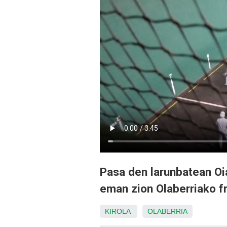
Pasa den larunbatean Oia
eman zion Olaberriako f
KIROLA
OLABERRIA