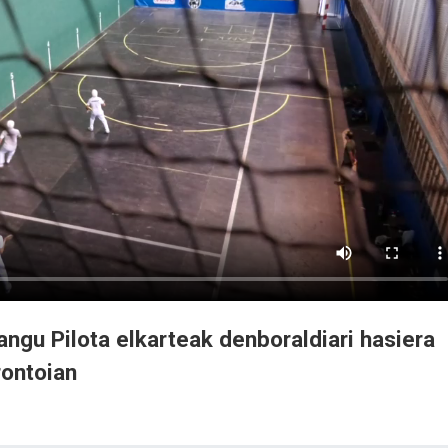
ngu Pilota elkarteak denboraldiari hasiera
rontoian