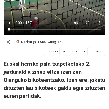
Gehitu gaitzazu Googlen
Entzun
Itzuli
Erraztu
Euskal herriko pala txapelketako 2.
jardunaldia zinez eltza izan zen
Oianguko bikoteentzako. Izan ere, jokatu
dituzten lau bikoteek galdu egin zituzten
euren partidak.