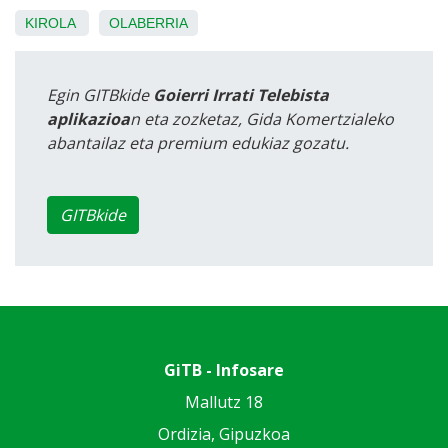
KIROLA
OLABERRIA
Egin GITBkide
Goierri Irrati Telebista
aplikazioa
n eta zozketaz, Gida Komertzialeko
abantailaz eta premium edukiaz gozatu.
GITBkide
GiTB - Infosare
Mallutz 18
Ordizia, Gipuzkoa