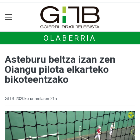
OLABERRIA
Asteburu beltza izan zen
Oiangu pilota elkarteko
bikoteentzako
GITB
2020ko urtarrilaren 21a