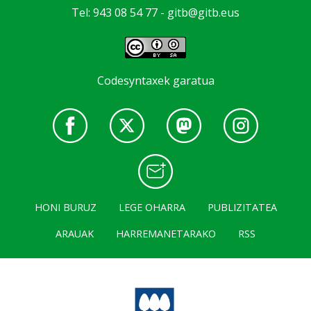
Tel: 943 08 54 77 -
gitb@gitb.eus
Codesyntaxek garatua
HONI BURUZ
LEGE OHARRA
PUBLIZITATEA
ARAUAK
HARREMANETARAKO
RSS