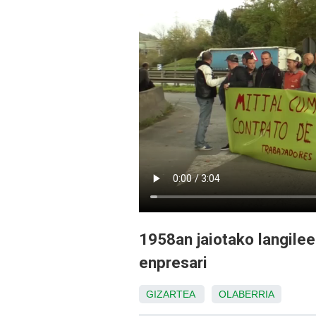
1958an jaiotako langile
enpresari
GIZARTEA
OLABERRIA