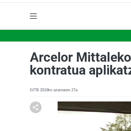
Arcelor Mittaleko
kontratua aplika
GITB
2019ko azaroaren 27a