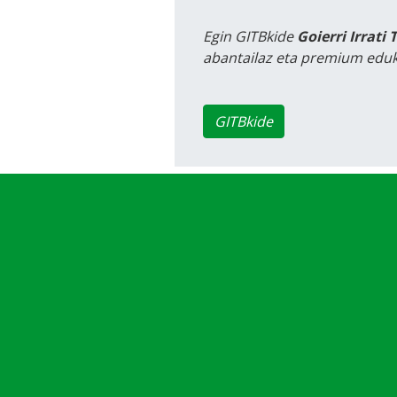
Egin GITBkide
Goierri Irrati 
abantailaz eta premium eduk
GITBkide