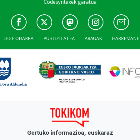
Codesyntaxek garatua
LEGE OHARRA
PUBLIZITATEA
ARAUAK
HARREMANE
Gertuko informazioa, euskaraz