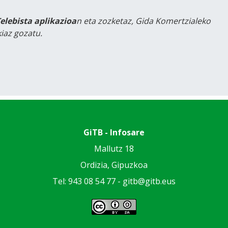
Telebista aplikazioa
n eta zozketaz, Gida Komertzialeko
iaz gozatu.
GiTB - Infosare
Mallutz 18
Ordizia, Gipuzkoa
Tel: 943 08 54 77 -
gitb@gitb.eus