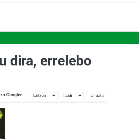
 dira, errelebo
azu Googlen
Entzun
Itzuli
Erraztu