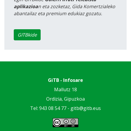
aplikazioa
n eta zozketaz, Gida Komertzialeko
abantailaz eta premium edukiaz gozatu.
GITBkide
GiTB - Infosare
Mallutz 18
Ordizia, Gipuzkoa
Tel: 943 08 54 77 -
gitb@gitb.eus