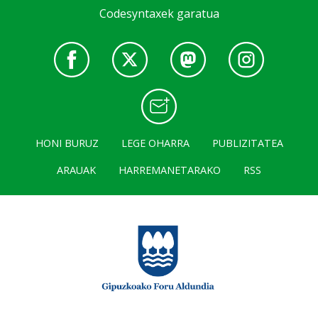
Codesyntaxek garatua
HONI BURUZ
LEGE OHARRA
PUBLIZITATEA
ARAUAK
HARREMANETARAKO
RSS