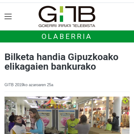
OLABERRIA
Bilketa handia Gipuzkoako
elikagaien bankurako
GITB
2019ko azaroaren 25a