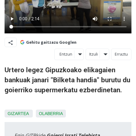
Gehitu gaitzazu Googlen
Entzun
Itzuli
Erraztu
Urtero legez Gipuzkoako elikagaien
bankuak janari "Bilketa handia" burutu du
goierriko supermerkatu ezberdinetan.
GIZARTEA
OLABERRIA
Egin GITBkide
Goierri Irrati Telebista