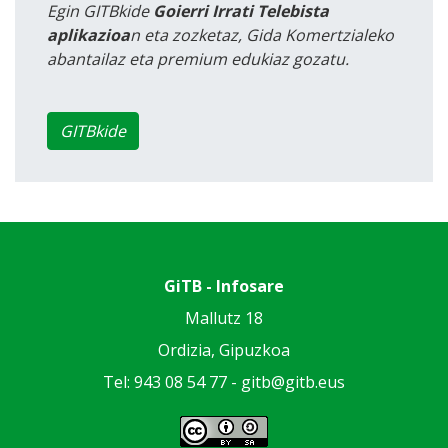
Egin GITBkide
Goierri Irrati Telebista
aplikazioa
n eta zozketaz, Gida Komertzialeko
abantailaz eta premium edukiaz gozatu.
GITBkide
GiTB - Infosare
Mallutz 18
Ordizia, Gipuzkoa
Tel: 943 08 54 77 -
gitb@gitb.eus