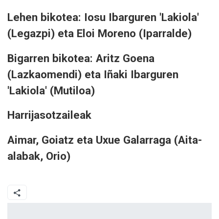
Lehen bikotea: Iosu Ibarguren 'Lakiola'
(Legazpi) eta Eloi Moreno (Iparralde)
Bigarren bikotea: Aritz Goena
(Lazkaomendi) eta Iñaki Ibarguren
'Lakiola' (Mutiloa)
Harrijasotzaileak
Aimar, Goiatz eta Uxue Galarraga (Aita-
alabak, Orio)