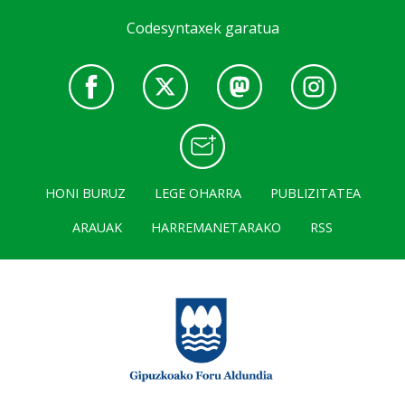
Codesyntaxek garatua
HONI BURUZ
LEGE OHARRA
PUBLIZITATEA
ARAUAK
HARREMANETARAKO
RSS