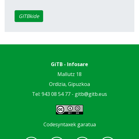
GITBkide
GiTB - Infosare
Mallutz 18
Ordizia, Gipuzkoa
Tel: 943 08 54 77 -
gitb@gitb.eus
Codesyntaxek garatua