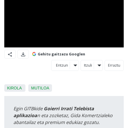
Gehitu gaitzazu Googlen
Entzun
Itzuli
Erraztu
KIROLA
MUTILOA
Egin GITBkide
Goierri Irrati Telebista
aplikazioa
n eta zozketaz, Gida Komertzialeko
abantailaz eta premium edukiaz gozatu.