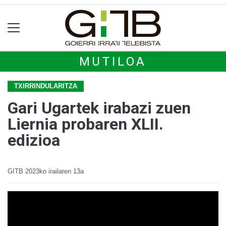
MUTILOA
TXIRRINDULARITZA
Gari Ugartek irabazi zuen
Liernia probaren XLII.
edizioa
GITB
2023ko irailaren 13a