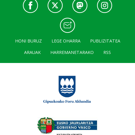
HONI BURUZ
LEGE OHARRA
PUBLIZITATEA
ARAUAK
HARREMANETARAKO
RSS