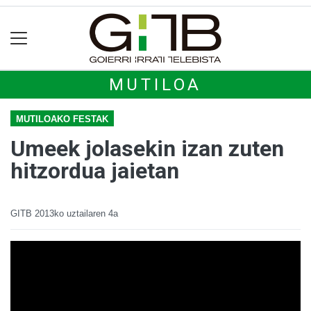
MUTILOA
MUTILOAKO FESTAK
Umeek jolasekin izan zuten
hitzordua jaietan
GITB
2013ko uztailaren 4a