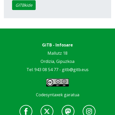
GITBkide
GiTB - Infosare
Mallutz 18
Ordizia, Gipuzkoa
Tel: 943 08 54 77 -
gitb@gitb.eus
Codesyntaxek garatua