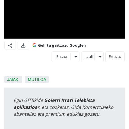
Gehitu gaitzazu Googlen
Entzun
Itzuli
Erraztu
JAIAK
MUTILOA
Egin GITBkide
Goierri Irrati Telebista
aplikazioa
n eta zozketaz, Gida Komertzialeko
abantailaz eta premium edukiaz gozatu.