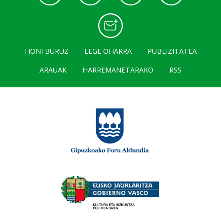
HONI BURUZ
LEGE OHARRA
PUBLIZITATEA
ARAUAK
HARREMANETARAKO
RSS