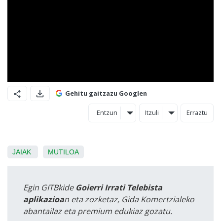
Gehitu gaitzazu Googlen
Entzun
Itzuli
Erraztu
JAIAK
MUTILOA
Egin GITBkide
Goierri Irrati Telebista
aplikazioa
n eta zozketaz, Gida Komertzialeko
abantailaz eta premium edukiaz gozatu.