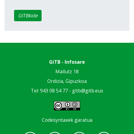
GITBkide
GiTB - Infosare
Mallutz 18
Ordizia, Gipuzkoa
Tel: 943 08 54 77 -
gitb@gitb.eus
Codesyntaxek garatua