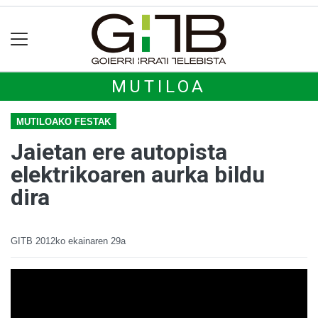
MUTILOA
MUTILOAKO FESTAK
Jaietan ere autopista
elektrikoaren aurka bildu
dira
GITB
2012ko ekainaren 29a