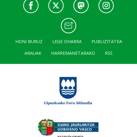
HONI BURUZ
LEGE OHARRA
PUBLIZITATEA
ARAUAK
HARREMANETARAKO
RSS