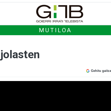
MUTILOA
jolasten
Gehitu gaitz