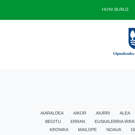
HONI BURUZ
AIARALDEA
AIKOR
AIURRI
ALEA
BEGITU
ERRAN
EUSKALERRIA IRRA
KRONIKA
MAILOPE
NOAUA
O