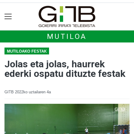
MUTILOA
MUTILOAKO FESTAK
Jolas eta jolas, haurrek
ederki ospatu dituzte festak
GITB
2022ko uztailaren 4a