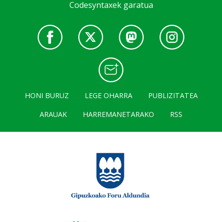
Codesyntaxek garatua
HONI BURUZ
LEGE OHARRA
PUBLIZITATEA
ARAUAK
HARREMANETARAKO
RSS