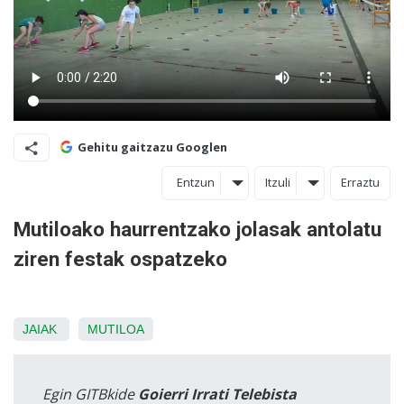
Gehitu gaitzazu Googlen
Entzun
Itzuli
Erraztu
Mutiloako haurrentzako jolasak antolatu
ziren festak ospatzeko
JAIAK
MUTILOA
Egin GITBkide
Goierri Irrati Telebista