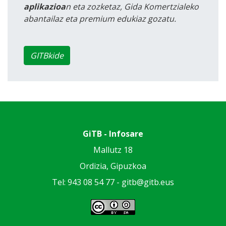
aplikazioa
n eta zozketaz, Gida Komertzialeko
abantailaz eta premium edukiaz gozatu.
GITBkide
GiTB - Infosare
Mallutz 18
Ordizia, Gipuzkoa
Tel: 943 08 54 77 -
gitb@gitb.eus