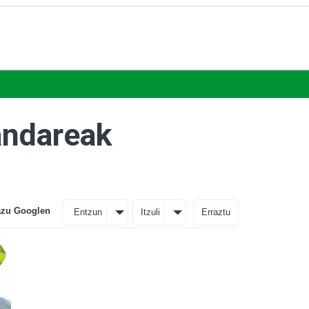
andareak
azu Googlen
Entzun
Itzuli
Erraztu