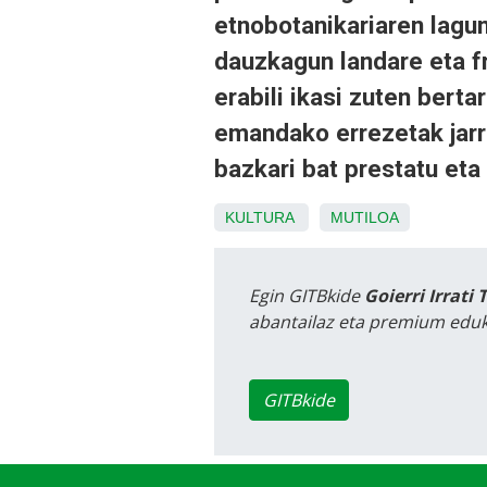
etnobotanikariaren lagu
dauzkagun landare eta fr
erabili ikasi zuten berta
emandako errezetak jarra
bazkari bat prestatu eta
KULTURA
MUTILOA
Egin GITBkide
Goierri Irrati 
abantailaz eta premium eduk
GITBkide