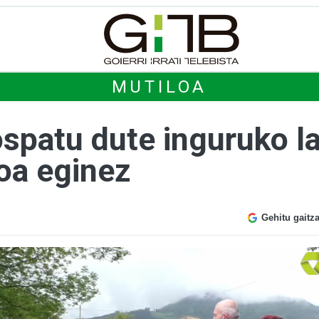
MUTILOA
ospatu dute inguruko l
oa eginez
Gehitu gaitz