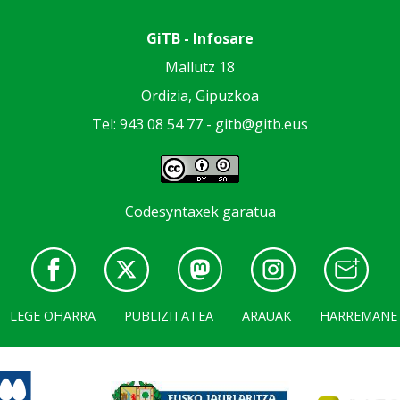
GiTB - Infosare
Mallutz 18
Ordizia, Gipuzkoa
Tel: 943 08 54 77 -
gitb@gitb.eus
Codesyntaxek garatua
LEGE OHARRA
PUBLIZITATEA
ARAUAK
HARREMANE