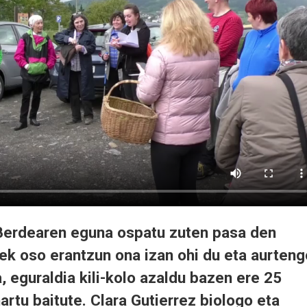
e Berdearen eguna ospatu zuten pasa den
ek oso erantzun ona izan ohi du eta aurteng
, eguraldia kili-kolo azaldu bazen ere 25
artu baitute. Clara Gutierrez biologo eta