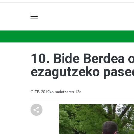
10. Bide Berdea 
ezagutzeko pase
GITB
2019ko maiatzaren 13a