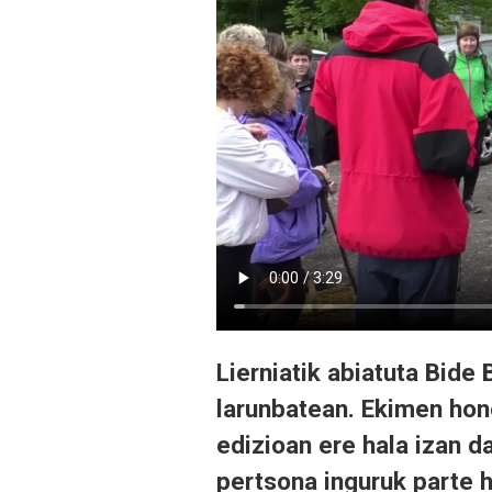
Lierniatik abiatuta Bid
larunbatean. Ekimen hon
edizioan ere hala izan da
pertsona inguruk parte h