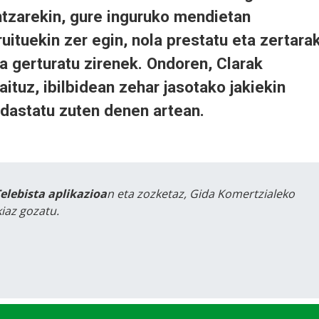
ntzarekin, gure inguruko mendietan
uituekin zer egin, nola prestatu eta zertara
ra gerturatu zirenek. Ondoren, Clarak
ituz, ibilbidean zehar jasotako jakiekin
 dastatu zuten denen artean.
Telebista aplikazioa
n eta zozketaz, Gida Komertzialeko
iaz gozatu.