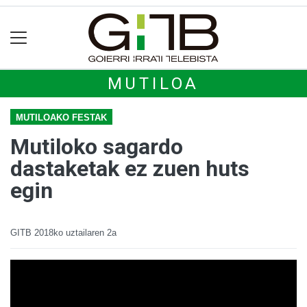
MUTILOA
MUTILOAKO FESTAK
Mutiloko sagardo
dastaketak ez zuen huts
egin
GITB
2018ko uztailaren 2a