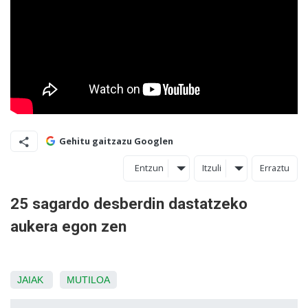
Gehitu gaitzazu Googlen
Entzun
Itzuli
Erraztu
25 sagardo desberdin dastatzeko
aukera egon zen
JAIAK
MUTILOA