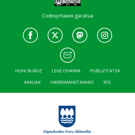
Codesyntaxek garatua
HONI BURUZ
LEGE OHARRA
PUBLIZITATEA
ARAUAK
HARREMANETARAKO
RSS