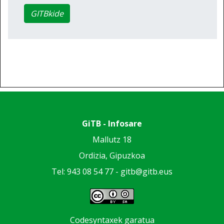
GITBkide
GiTB - Infosare
Mallutz 18
Ordizia, Gipuzkoa
Tel: 943 08 54 77 -
gitb@gitb.eus
Codesyntaxek garatua