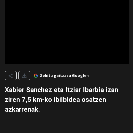
Gehitu gaitzazu Googlen
Xabier Sanchez eta Itziar Ibarbia izan
ziren 7,5 km-ko ibilbidea osatzen
azkarrenak.