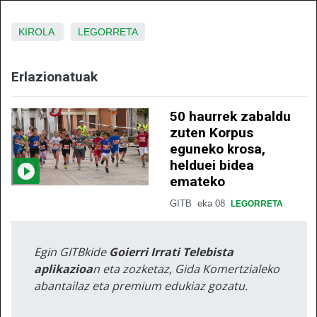
KIROLA
LEGORRETA
Erlazionatuak
50 haurrek zabaldu
zuten Korpus
eguneko krosa,
helduei bidea
emateko
GITB
eka 08
LEGORRETA
Egin GITBkide
Goierri Irrati Telebista
aplikazioa
n eta zozketaz, Gida Komertzialeko
abantailaz eta premium edukiaz gozatu.