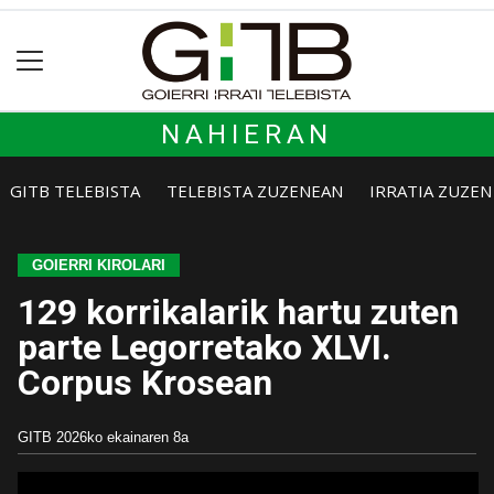
NAHIERAN
GITB TELEBISTA
TELEBISTA ZUZENEAN
IRRATIA ZUZE
GOIERRI KIROLARI
129 korrikalarik hartu zuten
parte Legorretako XLVI.
Corpus Krosean
GITB
2026ko ekainaren 8a