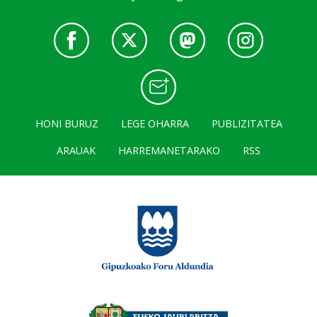
HONI BURUZ
LEGE OHARRA
PUBLIZITATEA
ARAUAK
HARREMANETARAKO
RSS