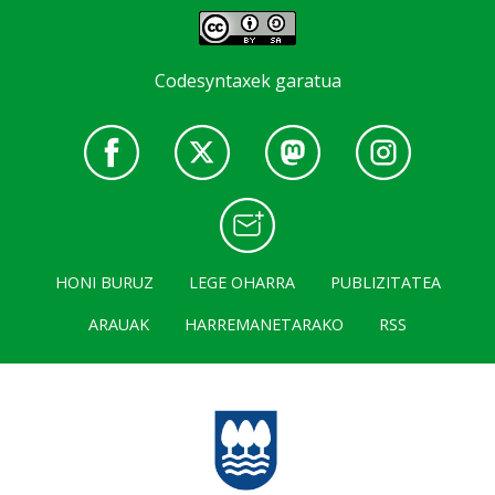
Codesyntaxek garatua
HONI BURUZ
LEGE OHARRA
PUBLIZITATEA
ARAUAK
HARREMANETARAKO
RSS