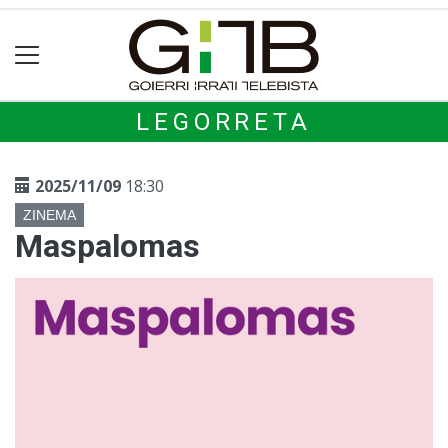
LEGORRETA
2025/11/09
18:30
ZINEMA
Maspalomas