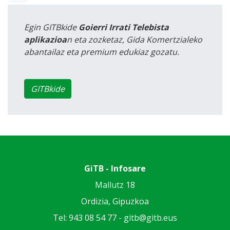
Egin GITBkide
Goierri Irrati Telebista
aplikazioa
n eta zozketaz, Gida Komertzialeko
abantailaz eta premium edukiaz gozatu.
GITBkide
GiTB - Infosare
Mallutz 18
Ordizia, Gipuzkoa
Tel: 943 08 54 77 -
gitb@gitb.eus