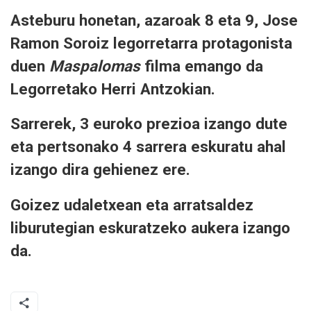
Asteburu honetan, azaroak 8 eta 9, Jose
Ramon Soroiz legorretarra protagonista
duen
Maspalomas
filma emango da
Legorretako Herri Antzokian.
Sarrerek, 3 euroko prezioa izango dute
eta pertsonako 4 sarrera eskuratu ahal
izango dira gehienez ere.
Goizez udaletxean eta arratsaldez
liburutegian eskuratzeko aukera izango
da.