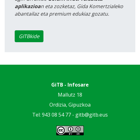
aplikazioa
n eta zozketaz, Gida Komertzialeko
abantailaz eta premium edukiaz gozatu.
GITBkide
GiTB - Infosare
Mallutz 18
Ordizia, Gipuzkoa
Tel: 943 08 54 77 -
gitb@gitb.eus