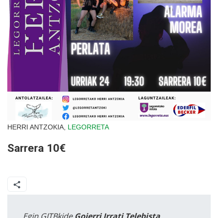
HERRI ANTZOKIA,
LEGORRETA
Sarrera 10€
Egin GITBkide
Goierri Irrati Telebista