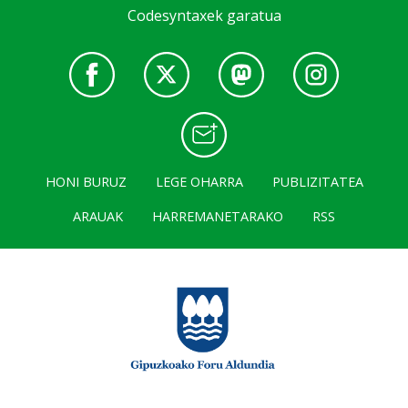
Codesyntaxek garatua
HONI BURUZ
LEGE OHARRA
PUBLIZITATEA
ARAUAK
HARREMANETARAKO
RSS