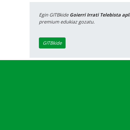
Egin GITBkide
Goierri Irrati Telebista ap
premium edukiaz gozatu.
GITBkide