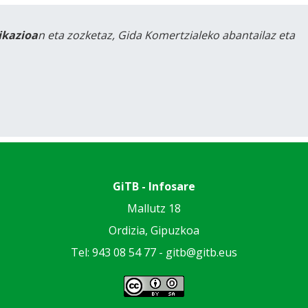
likazioa
n eta zozketaz, Gida Komertzialeko abantailaz eta
GiTB - Infosare
Mallutz 18
Ordizia, Gipuzkoa
Tel: 943 08 54 77 -
gitb@gitb.eus