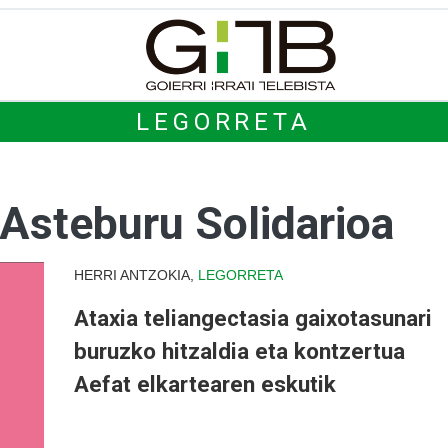
LEGORRETA
 Asteburu Solidarioa
HERRI ANTZOKIA,
LEGORRETA
Ataxia teliangectasia gaixotasunari
buruzko hitzaldia eta kontzertua
Aefat elkartearen eskutik