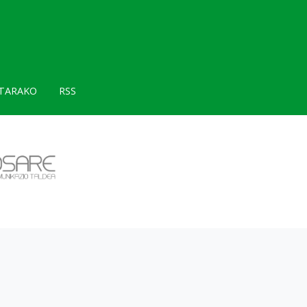
TARAKO
RSS