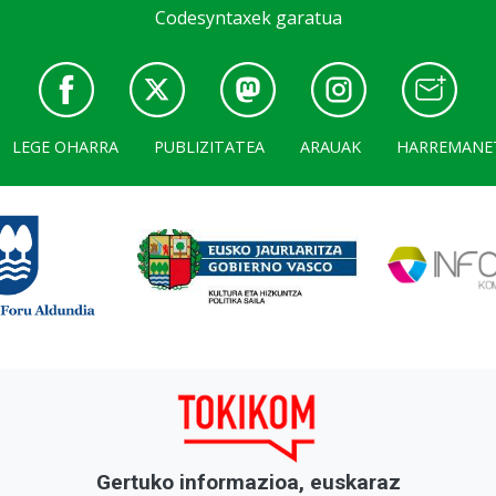
Codesyntaxek garatua
LEGE OHARRA
PUBLIZITATEA
ARAUAK
HARREMANE
Gertuko informazioa, euskaraz