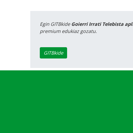
Egin GITBkide
Goierri Irrati Telebista ap
premium edukiaz gozatu.
GITBkide