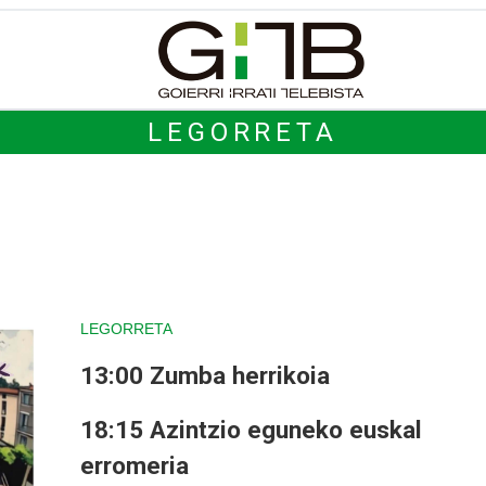
LEGORRETA
LEGORRETA
13:00 Zumba herrikoia
18:15 Azintzio eguneko euskal
erromeria