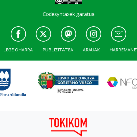
Codesyntaxek garatua
LEGE OHARRA
PUBLIZITATEA
ARAUAK
HARREMANE