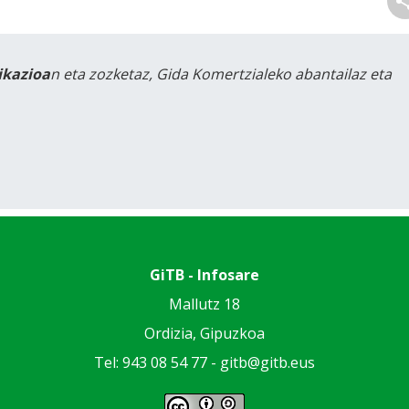
likazioa
n eta zozketaz, Gida Komertzialeko abantailaz eta
GiTB - Infosare
Mallutz 18
Ordizia, Gipuzkoa
Tel: 943 08 54 77 -
gitb@gitb.eus