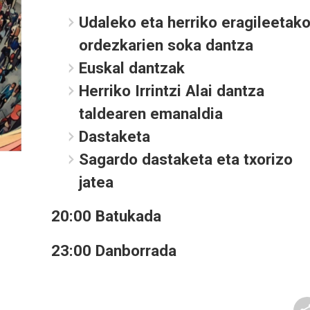
Udaleko eta herriko eragileetak
ordezkarien soka dantza
Euskal dantzak
Herriko Irrintzi Alai dantza
taldearen emanaldia
Dastaketa
Sagardo dastaketa eta txorizo
jatea
20:00 Batukada
23:00 Danborrada