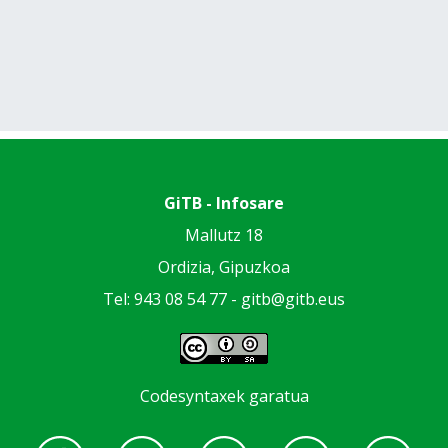
GiTB - Infosare
Mallutz 18
Ordizia, Gipuzkoa
Tel: 943 08 54 77 -
gitb@gitb.eus
Codesyntaxek garatua