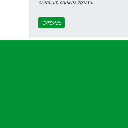
premium edukiaz gozatu.
GITBkide