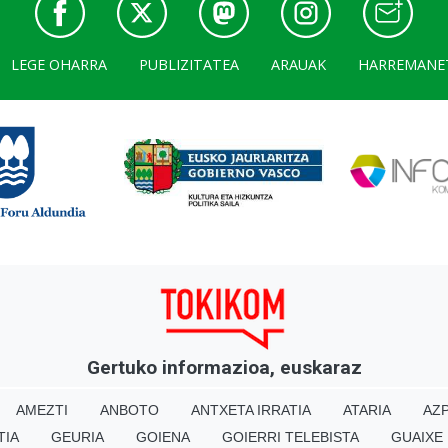
LEGE OHARRA
PUBLIZITATEA
ARAUAK
HARREMANE
Gertuko informazioa, euskaraz
AMEZTI
ANBOTO
ANTXETA IRRATIA
ATARIA
AZP
TIA
GEURIA
GOIENA
GOIERRI TELEBISTA
GUAIXE