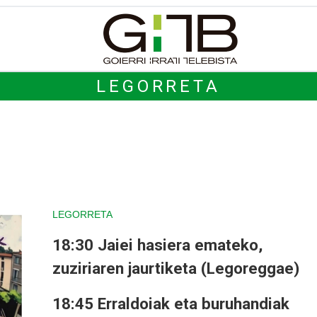
LEGORRETA
LEGORRETA
18:30 Jaiei hasiera emateko,
zuziriaren jaurtiketa (Legoreggae)
18:45 Erraldoiak eta buruhandiak