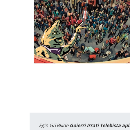
Egin GITBkide
Goierri Irrati Telebista ap