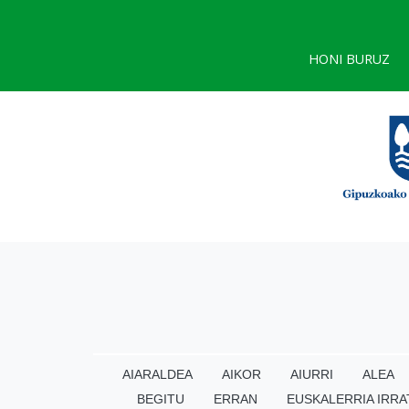
HONI BURUZ
AIARALDEA
AIKOR
AIURRI
ALEA
BEGITU
ERRAN
EUSKALERRIA IRRA