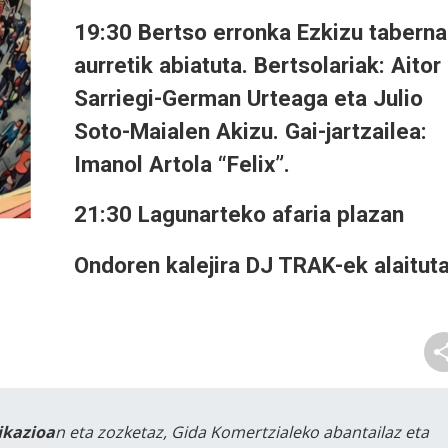
19:30 Bertso erronka Ezkizu taberna
aurretik abiatuta. Bertsolariak: Aitor
Sarriegi-German Urteaga eta Julio
Soto-Maialen Akizu. Gai-jartzailea:
Imanol Artola “Felix”.
21:30 Lagunarteko afaria plazan
Ondoren kalejira DJ TRAK-ek alaitut
likazioa
n eta zozketaz, Gida Komertzialeko abantailaz eta