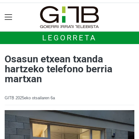
LEGORRETA
Osasun etxean txanda
hartzeko telefono berria
martxan
GITB
2025eko otsailaren 6a