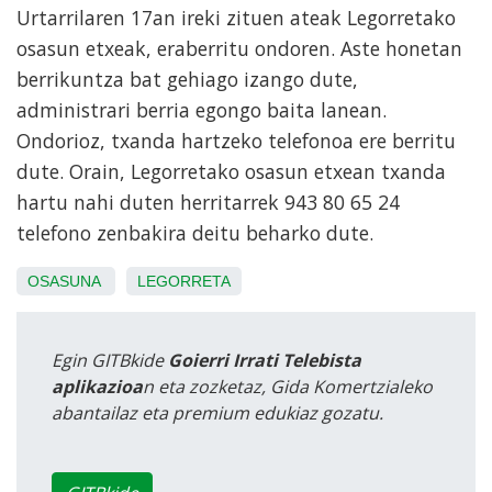
Urtarrilaren 17an ireki zituen ateak Legorretako
osasun etxeak, eraberritu ondoren. Aste honetan
berrikuntza bat gehiago izango dute,
administrari berria egongo baita lanean.
Ondorioz, txanda hartzeko telefonoa ere berritu
dute. Orain, Legorretako osasun etxean txanda
hartu nahi duten herritarrek 943 80 65 24
telefono zenbakira deitu beharko dute.
OSASUNA
LEGORRETA
Egin GITBkide
Goierri Irrati Telebista
aplikazioa
n eta zozketaz, Gida Komertzialeko
abantailaz eta premium edukiaz gozatu.