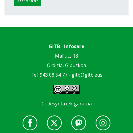
GITBkide
GiTB - Infosare
Mallutz 18
Ordizia, Gipuzkoa
Tel: 943 08 54 77 -
gitb@gitb.eus
Codesyntaxek garatua