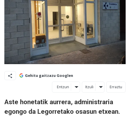
Gehitu gaitzazu Googlen
Entzun
Itzuli
Erraztu
Aste honetatik aurrera, administraria
egongo da Legorretako osasun etxean.