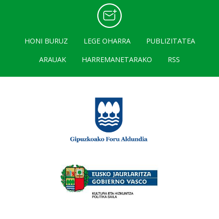
HONI BURUZ
LEGE OHARRA
PUBLIZITATEA
ARAUAK
HARREMANETARAKO
RSS