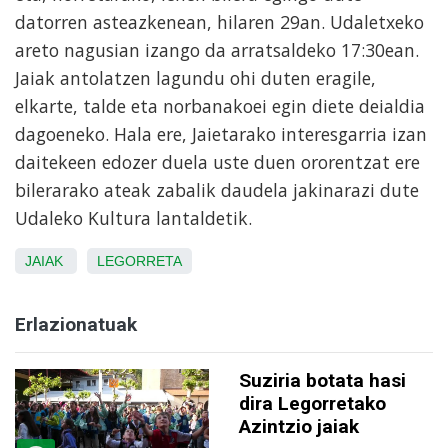
datorren asteazkenean, hilaren 29an. Udaletxeko
areto nagusian izango da arratsaldeko 17:30ean.
Jaiak antolatzen
lagundu ohi duten eragile,
elkarte, talde eta norbanakoei egin diete deialdia
dagoeneko. Hala ere, Jaietarako interesgarria izan
daitekeen edozer duela uste duen ororentzat ere
bilerarako ateak zabalik daudela jakinarazi dute
Udaleko Kultura lantaldetik.
JAIAK
LEGORRETA
Erlazionatuak
Suziria botata hasi
dira Legorretako
Azintzio jaiak