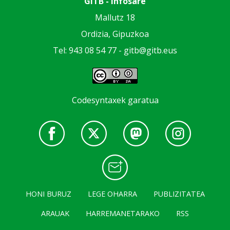
GiTB - Infosare
Mallutz 18
Ordizia, Gipuzkoa
Tel: 943 08 54 77 -
gitb@gitb.eus
Codesyntaxek garatua
HONI BURUZ
LEGE OHARRA
PUBLIZITATEA
ARAUAK
HARREMANETARAKO
RSS