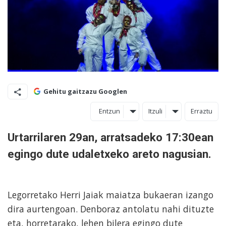
Gehitu gaitzazu Googlen
Entzun
Itzuli
Erraztu
Urtarrilaren 29an, arratsadeko 17:30ean
egingo dute udaletxeko areto nagusian.
Legorretako Herri Jaiak maiatza bukaeran izango
dira aurtengoan. Denboraz antolatu nahi dituzte
eta, horretarako, lehen bilera egingo dute