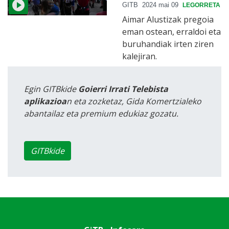
GITB
2024 mai 09
LEGORRETA
Aimar Alustizak pregoia
eman ostean, erraldoi eta
buruhandiak irten ziren
kalejiran.
Egin GITBkide
Goierri Irrati Telebista
aplikazioa
n eta zozketaz, Gida Komertzialeko
abantailaz eta premium edukiaz gozatu.
GITBkide