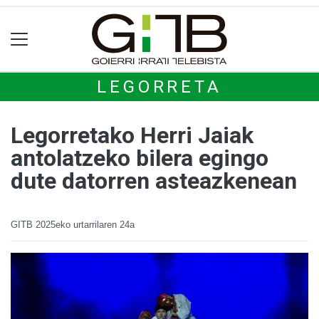
LEGORRETA
Legorretako Herri Jaiak
antolatzeko bilera egingo
dute datorren asteazkenean
GITB
2025eko urtarrilaren 24a