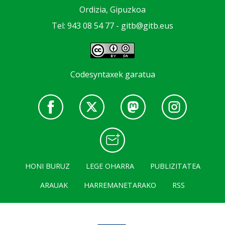
Ordizia, Gipuzkoa
Tel: 943 08 54 77 -
gitb@gitb.eus
Codesyntaxek garatua
HONI BURUZ
LEGE OHARRA
PUBLIZITATEA
ARAUAK
HARREMANETARAKO
RSS