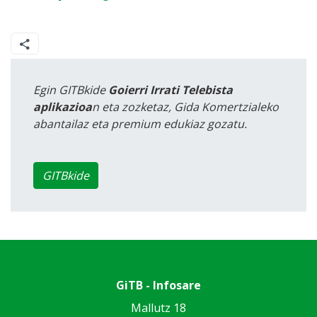
Egin GITBkide
Goierri Irrati Telebista
aplikazioa
n eta zozketaz, Gida Komertzialeko
abantailaz eta premium edukiaz gozatu.
GITBkide
GiTB - Infosare
Mallutz 18