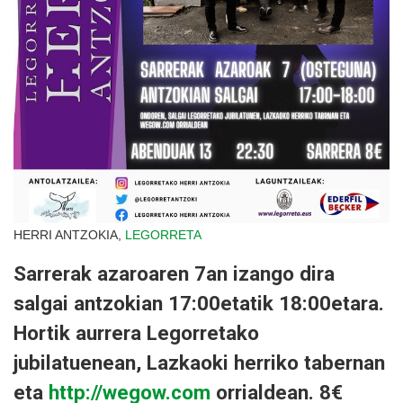
HERRI ANTZOKIA,
LEGORRETA
Sarrerak azaroaren 7an izango dira
salgai antzokian 17:00etatik 18:00etara.
Hortik aurrera Legorretako
jubilatuenean, Lazkaoki herriko tabernan
eta
http://
wegow.com
orrialdean. 8€