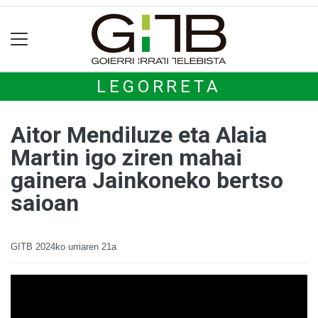
LEGORRETA
Aitor Mendiluze eta Alaia
Martin igo ziren mahai
gainera Jainkoneko bertso
saioan
GITB
2024ko urriaren 21a