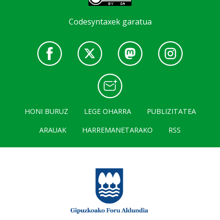
Codesyntaxek garatua
HONI BURUZ
LEGE OHARRA
PUBLIZITATEA
ARAUAK
HARREMANETARAKO
RSS