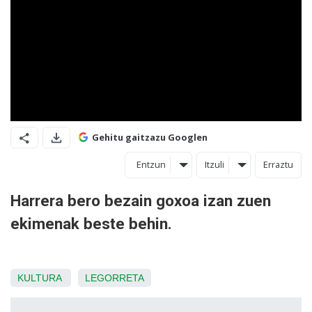
Gehitu gaitzazu Googlen
Entzun
Itzuli
Erraztu
Harrera bero bezain goxoa izan zuen
ekimenak beste behin.
KULTURA
LEGORRETA