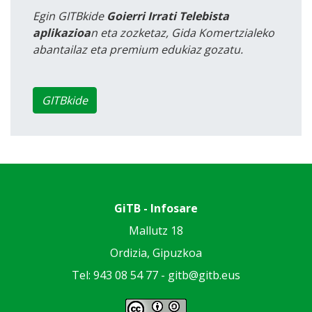
Egin GITBkide
Goierri Irrati Telebista
aplikazioa
n eta zozketaz, Gida Komertzialeko
abantailaz eta premium edukiaz gozatu.
GITBkide
GiTB - Infosare
Mallutz 18
Ordizia, Gipuzkoa
Tel: 943 08 54 77 -
gitb@gitb.eus