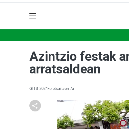
Azintzio festak a
arratsaldean
GITB
2024ko otsailaren 7a