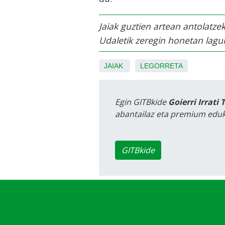
Jaiak guztien artean antolatze
Udaletik zeregin honetan lagu
JAIAK
LEGORRETA
Egin GITBkide
Goierri Irrati 
abantailaz eta premium eduk
GITBkide