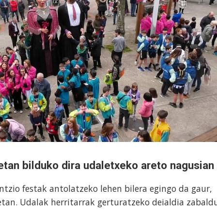
etan bilduko dira udaletxeko areto nagusian
tzio festak antolatzeko lehen bilera egingo da gaur,
0etan. Udalak herritarrak gerturatzeko deialdia zabald