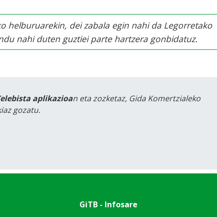
ko helburuarekin, dei zabala egin nahi da Legorretako
ndu nahi duten guztiei parte hartzera gonbidatuz.
Telebista aplikazioa
n eta zozketaz, Gida Komertzialeko
iaz gozatu.
GiTB - Infosare