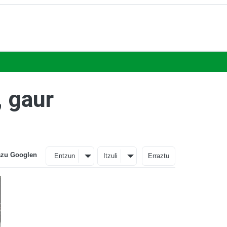
, gaur
azu Googlen
Entzun
Itzuli
Erraztu