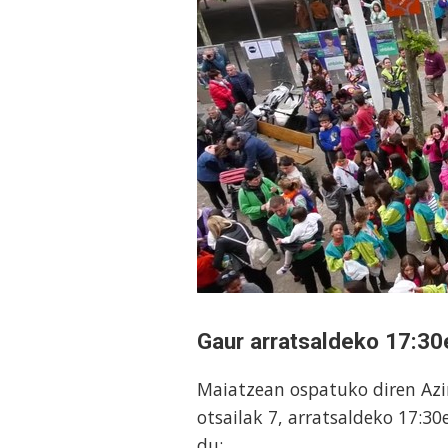
Gaur arratsaldeko 17:30
Maiatzean ospatuko diren Azin
otsailak 7, arratsaldeko 17:3
du: