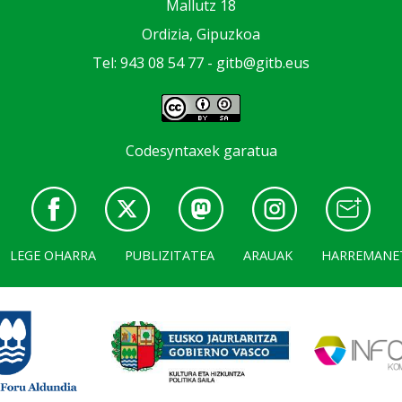
Mallutz 18
Ordizia, Gipuzkoa
Tel: 943 08 54 77 -
gitb@gitb.eus
Codesyntaxek garatua
LEGE OHARRA
PUBLIZITATEA
ARAUAK
HARREMANE