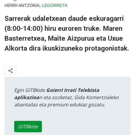
HERRI ANTZOKIA,
LEGORRETA
Sarrerak udaletxean daude eskuragarri
(8:00-14:00) hiru euroren truke. Maren
Basterretxea, Maite Aizpurua eta Uxue
Alkorta dira ikuskizuneko protagonistak.
Egin GITBkide
Goierri Irrati Telebista
aplikazioa
n eta zozketaz, Gida Komertzialeko
abantailaz eta premium edukiaz gozatu.
GITBkide