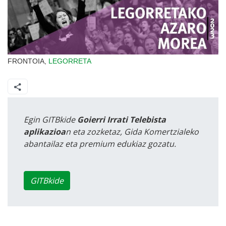
FRONTOIA,
LEGORRETA
Egin GITBkide
Goierri Irrati Telebista
aplikazioa
n eta zozketaz, Gida Komertzialeko
abantailaz eta premium edukiaz gozatu.
GITBkide