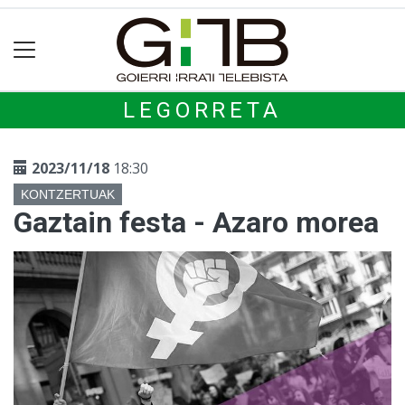
LEGORRETA
2023/11/18
18:30
KONTZERTUAK
Gaztain festa - Azaro morea