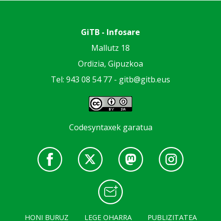
GiTB - Infosare
Mallutz 18
Ordizia, Gipuzkoa
Tel: 943 08 54 77 -
gitb@gitb.eus
Codesyntaxek garatua
HONI BURUZ
LEGE OHARRA
PUBLIZITATEA