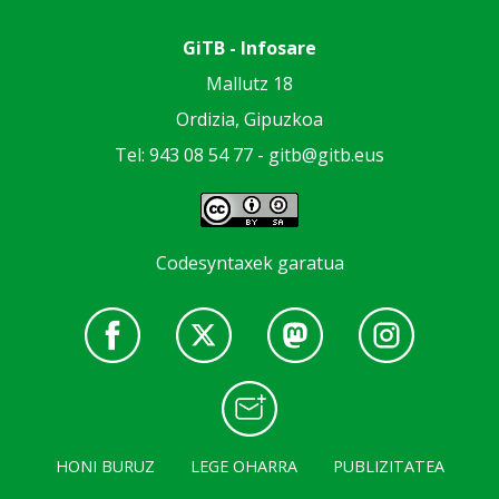
GiTB - Infosare
Mallutz 18
Ordizia, Gipuzkoa
Tel: 943 08 54 77 -
gitb@gitb.eus
Codesyntaxek garatua
HONI BURUZ
LEGE OHARRA
PUBLIZITATEA