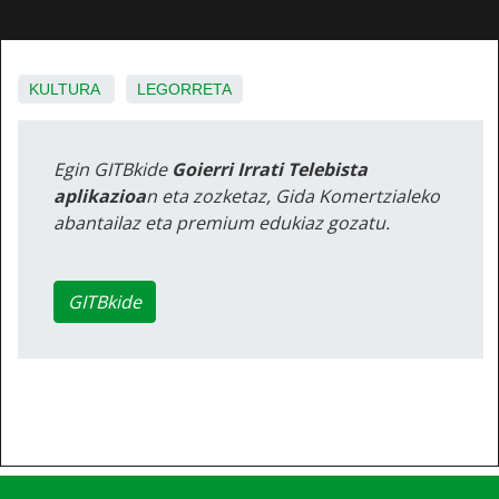
KULTURA
LEGORRETA
Egin GITBkide
Goierri Irrati Telebista
aplikazioa
n eta zozketaz, Gida Komertzialeko
abantailaz eta premium edukiaz gozatu.
GITBkide