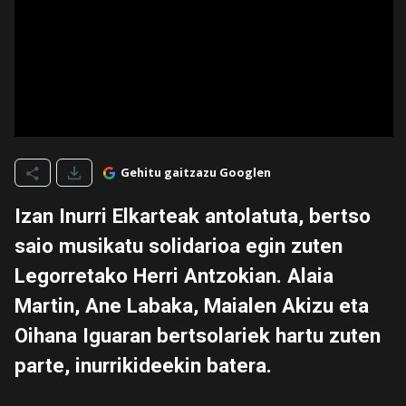
Gehitu gaitzazu Googlen
Izan Inurri Elkarteak antolatuta, bertso
saio musikatu solidarioa egin zuten
Legorretako Herri Antzokian. Alaia
Martin, Ane Labaka, Maialen Akizu eta
Oihana Iguaran bertsolariek hartu zuten
parte, inurrikideekin batera.