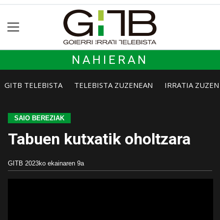
NAHIERAN
GITB TELEBISTA
TELEBISTA ZUZENEAN
IRRATIA ZUZE
SAIO BEREZIAK
Tabuen kutxatik oholtzara
GITB
2023ko ekainaren 9a