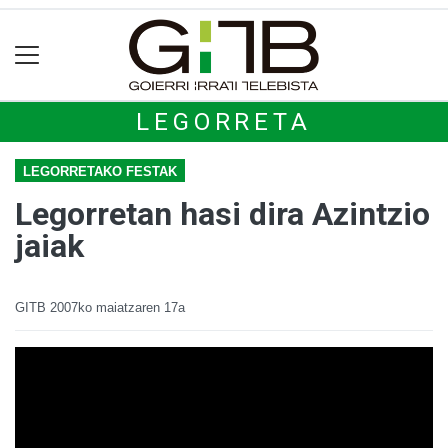
LEGORRETA
LEGORRETAKO FESTAK
Legorretan hasi dira Azintzio
jaiak
GITB
2007ko maiatzaren 17a