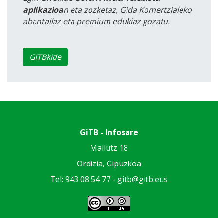
aplikazioa
n eta zozketaz, Gida Komertzialeko
abantailaz eta premium edukiaz gozatu.
GITBkide
GiTB - Infosare
Mallutz 18
Ordizia, Gipuzkoa
Tel: 943 08 54 77 -
gitb@gitb.eus