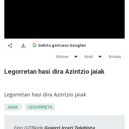
Gehitu gaitzazu Googlen
Entzun
Itzuli
Erraztu
Legorretan hasi dira Azintzio jaiak
Legorretan hasi dira Azintzio jaiak
JAIAK
LEGORRETA
Egin GITBkide
Goierri Irrati Telebista