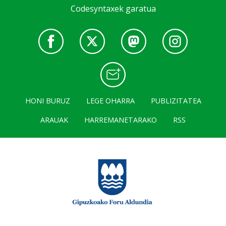
Codesyntaxek garatua
HONI BURUZ
LEGE OHARRA
PUBLIZITATEA
ARAUAK
HARREMANETARAKO
RSS