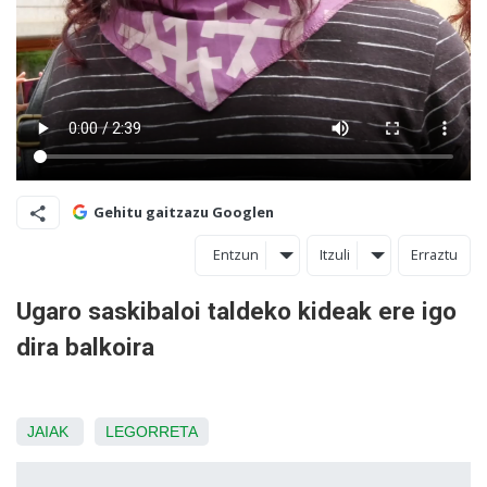
Gehitu gaitzazu Googlen
Entzun
Itzuli
Erraztu
Ugaro saskibaloi taldeko kideak ere igo
dira balkoira
JAIAK
LEGORRETA