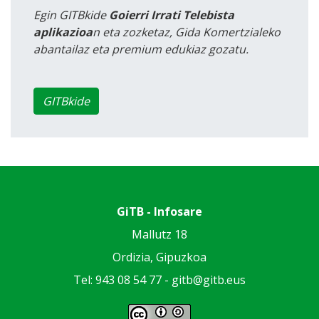
Egin GITBkide
Goierri Irrati Telebista
aplikazioa
n eta zozketaz, Gida Komertzialeko
abantailaz eta premium edukiaz gozatu.
GITBkide
GiTB - Infosare
Mallutz 18
Ordizia, Gipuzkoa
Tel: 943 08 54 77 -
gitb@gitb.eus