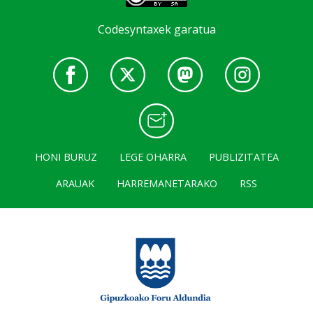
Codesyntaxek garatua
HONI BURUZ
LEGE OHARRA
PUBLIZITATEA
ARAUAK
HARREMANETARAKO
RSS