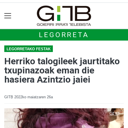
LEGORRETA
LEGORRETAKO FESTAK
Herriko talogileek jaurtitako
txupinazoak eman die
hasiera Azintzio jaiei
GITB
2022ko maiatzaren 26a