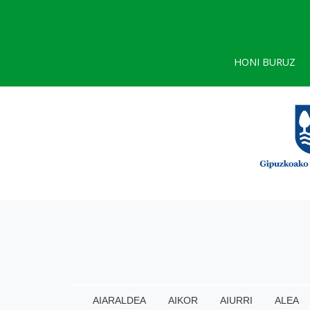
HONI BURUZ
AIARALDEA
AIKOR
AIURRI
ALEA