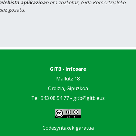
Telebista aplikazioa
n eta zozketaz, Gida Komertzialeko
iaz gozatu.
GiTB - Infosare
Mallutz 18
Ordizia, Gipuzkoa
Tel: 943 08 54 77 -
gitb@gitb.eus
Codesyntaxek garatua