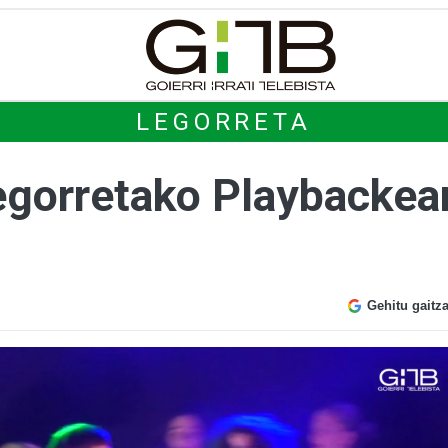
LEGORRETA
egorretako Playbackea
Gehitu gaitz