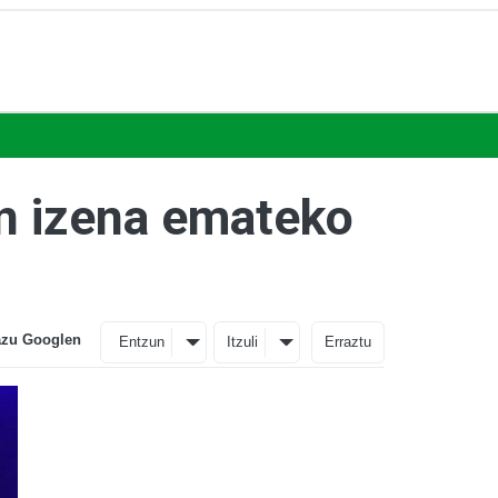
n izena emateko
azu Googlen
Entzun
Itzuli
Erraztu