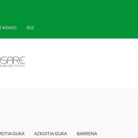
TARAKO
RSS
EITIA GUKA
AZKOITIA GUKA
BARRENA