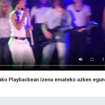
tako Playbackean izena emateko azken egun