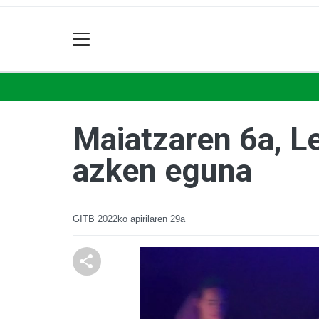
Maiatzaren 6a, L
azken eguna
GITB
2022ko apirilaren 29a