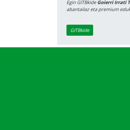
Egin GITBkide
Goierri Irrati 
abantailaz eta premium eduk
GITBkide