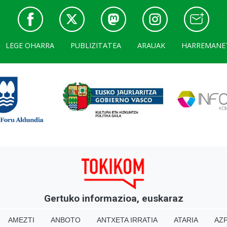
LEGE OHARRA
PUBLIZITATEA
ARAUAK
HARREMANE
Gertuko informazioa, euskaraz
AMEZTI
ANBOTO
ANTXETA IRRATIA
ATARIA
AZP