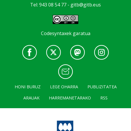
Tel: 943 08 54 77 -
gitb@gitb.eus
Codesyntaxek garatua
HONI BURUZ
LEGE OHARRA
PUBLIZITATEA
ARAUAK
HARREMANETARAKO
RSS