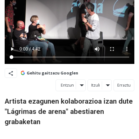
Gehitu gaitzazu Googlen
Entzun
Itzuli
Erraztu
Artista ezagunen kolaborazioa izan dute
"Lágrimas de arena" abestiaren
grabaketan