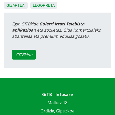
GIZARTEA
LEGORRETA
Egin GITBkide
Goierri Irrati Telebista
aplikazioa
n eta zozketaz, Gida Komertzialeko
abantailaz eta premium edukiaz gozatu.
GITBkide
GiTB - Infosare
Mallutz 18
Ordizia, Gipuzkoa