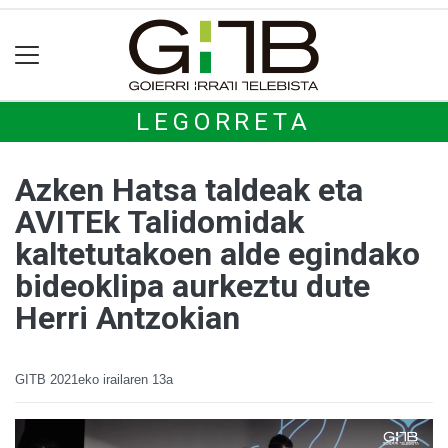
LEGORRETA
Azken Hatsa taldeak eta
AVITEk Talidomidak
kaltetutakoen alde egindako
bideoklipa aurkeztu dute
Herri Antzokian
GITB
2021eko irailaren 13a