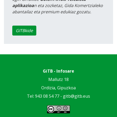
aplikazioa
n eta zozketaz, Gida Komertzialeko
abantailaz eta premium edukiaz gozatu.
GITBkide
GiTB - Infosare
Mallutz 18
Ordizia, Gipuzkoa
Tel: 943 08 54 77 -
gitb@gitb.eus