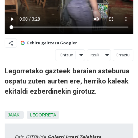
Gehitu gaitzazu Googlen
Entzun
Itzuli
Erraztu
Legorretako gazteek beraien asteburua
ospatu zuten aurten ere, herriko kaleak
ekitaldi ezberdinekin girotuz.
JAIAK
LEGORRETA
Egin GITBkide
Goierri Irrati Telebista