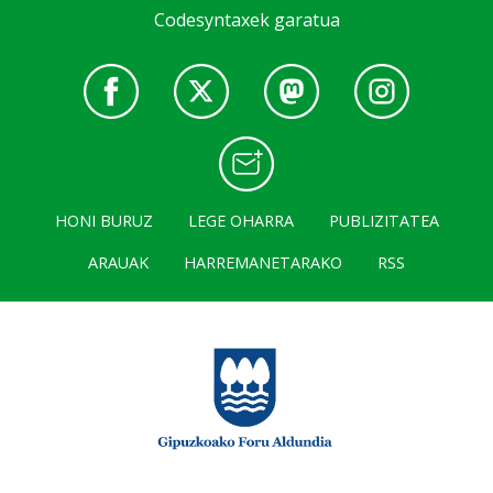
Codesyntaxek garatua
HONI BURUZ
LEGE OHARRA
PUBLIZITATEA
ARAUAK
HARREMANETARAKO
RSS