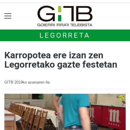
LEGORRETA
Karropotea ere izan zen
Legorretako gazte festetan
GITB
2019ko azaroaren 4a