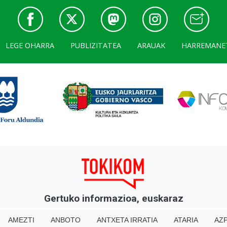
LEGE OHARRA
PUBLIZITATEA
ARAUAK
HARREMANE
Gertuko informazioa, euskaraz
AMEZTI
ANBOTO
ANTXETA IRRATIA
ATARIA
AZP