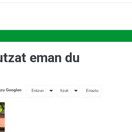
utzat eman du
azu Googlen
Entzun
Itzuli
Erraztu