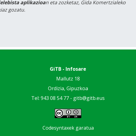
Telebista aplikazioa
n eta zozketaz, Gida Komertzialeko
iaz gozatu.
GiTB - Infosare
Mallutz 18
Ordizia, Gipuzkoa
Tel: 943 08 54 77 -
gitb@gitb.eus
Codesyntaxek garatua