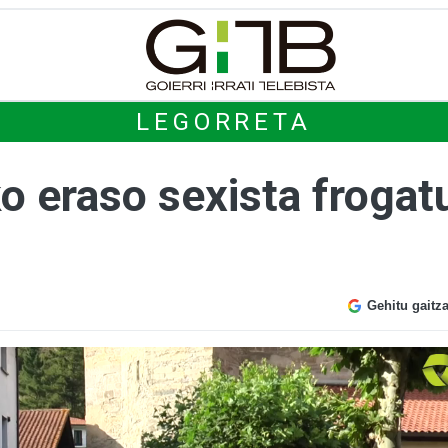
LEGORRETA
o eraso sexista frogat
Gehitu gaitz