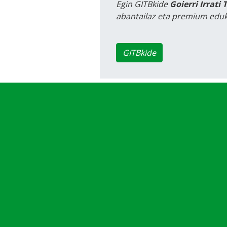
Egin GITBkide
Goierri Irrati 
abantailaz eta premium eduk
GITBkide