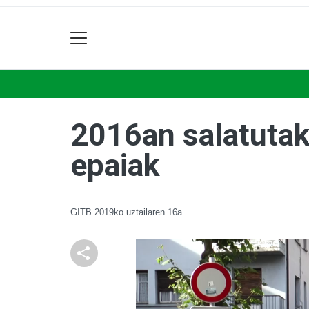
2016an salatutak
epaiak
GITB
2019ko uztailaren 16a