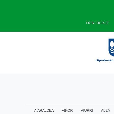
HONI BURUZ
AIARALDEA
AIKOR
AIURRI
ALEA