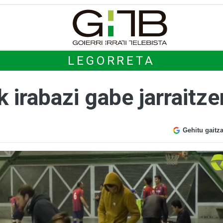
LEGORRETA
k irabazi gabe jarraitz
Gehitu gaitz