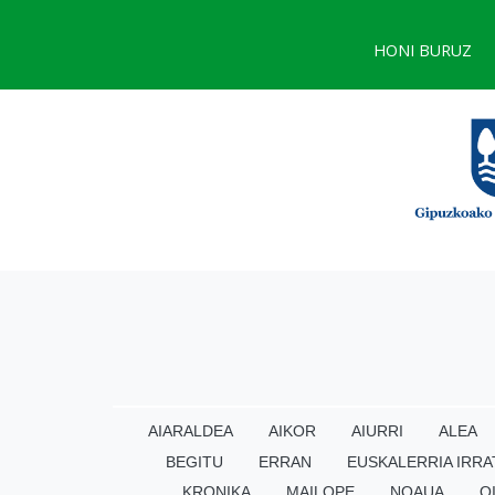
HONI BURUZ
AIARALDEA
AIKOR
AIURRI
ALEA
BEGITU
ERRAN
EUSKALERRIA IRRA
KRONIKA
MAILOPE
NOAUA
O