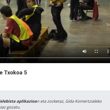
re Txokoa 5
Telebista aplikazioa
n eta zozketaz, Gida Komertzialeko
iaz gozatu.