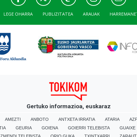
LEGE OHARRA
PUBLIZITATEA
ARAUAK
HARREMANE
Gertuko informazioa, euskaraz
AMEZTI
ANBOTO
ANTXETA IRRATIA
ATARIA
AZP
TIA
GEURIA
GOIENA
GOIERRI TELEBISTA
GUAIXE
IZMENDI TELEBISTA
ORIO GUKA
TXINTXARRI
ZARAUT