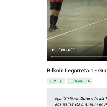
Bilkoin Legorreta 1 - Gu
KIROLA
LEGORRETA
Egin GITBkide
Goierri Irrati 
abantailaz eta premium eduk