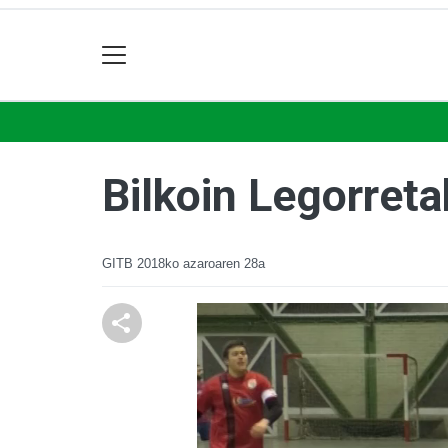
Bilkoin Legorreta
GITB
2018ko azaroaren 28a