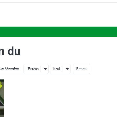
en du
azu Googlen
Entzun
Itzuli
Erraztu