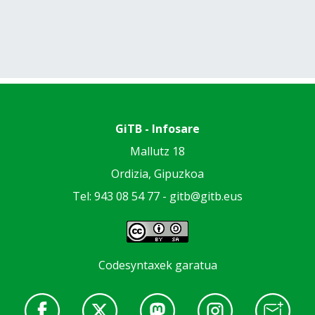
GiTB - Infosare
Mallutz 18
Ordizia, Gipuzkoa
Tel: 943 08 54 77 -
gitb@gitb.eus
Codesyntaxek garatua