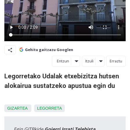
Gehitu gaitzazu Googlen
Entzun
Itzuli
Erraztu
Legorretako Udalak etxebizitza hutsen
alokairua sustatzeko apustua egin du
GIZARTEA
LEGORRETA
Egin GITBkide
Goierri Irrati Telebista