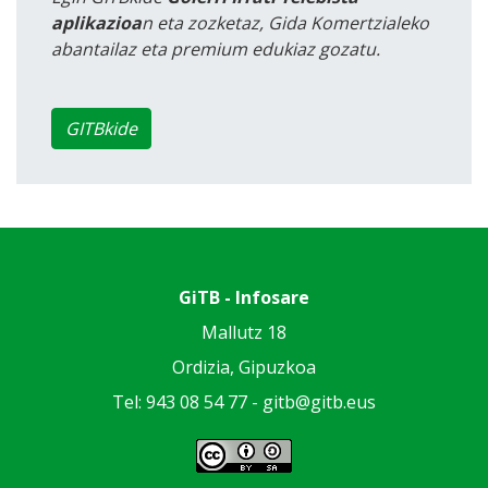
aplikazioa
n eta zozketaz, Gida Komertzialeko
abantailaz eta premium edukiaz gozatu.
GITBkide
GiTB - Infosare
Mallutz 18
Ordizia, Gipuzkoa
Tel: 943 08 54 77 -
gitb@gitb.eus