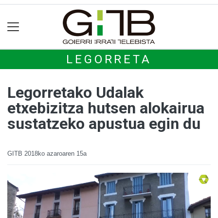
LEGORRETA
Legorretako Udalak
etxebizitza hutsen alokairua
sustatzeko apustua egin du
GITB
2018ko azaroaren 15a