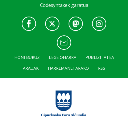
Codesyntaxek garatua
HONI BURUZ
LEGE OHARRA
PUBLIZITATEA
ARAUAK
HARREMANETARAKO
RSS