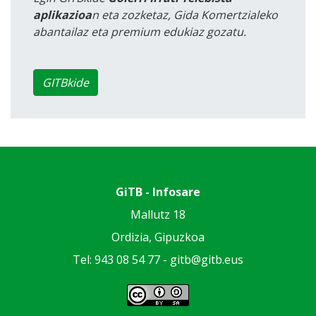
aplikazioa
n eta zozketaz, Gida Komertzialeko
abantailaz eta premium edukiaz gozatu.
GITBkide
GiTB - Infosare
Mallutz 18
Ordizia, Gipuzkoa
Tel: 943 08 54 77 -
gitb@gitb.eus