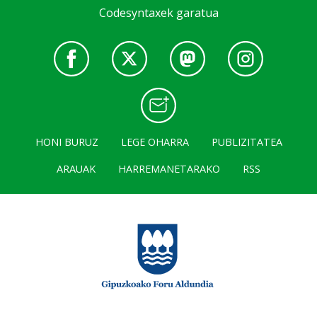
Codesyntaxek garatua
HONI BURUZ
LEGE OHARRA
PUBLIZITATEA
ARAUAK
HARREMANETARAKO
RSS