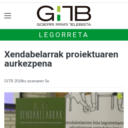
LEGORRETA
Xendabelarrak proiektuaren
aurkezpena
GITB
2018ko azaroaren 5a