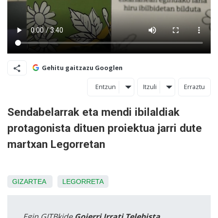
Gehitu gaitzazu Googlen
Entzun
Itzuli
Erraztu
Sendabelarrak eta mendi ibilaldiak
protagonista dituen proiektua jarri dute
martxan Legorretan
GIZARTEA
LEGORRETA
Egin GITBkide
Goierri Irrati Telebista