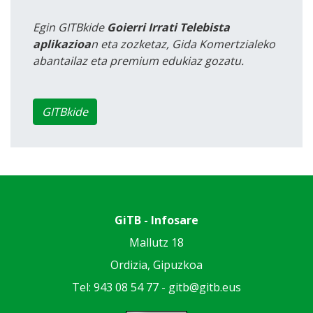
Egin GITBkide
Goierri Irrati Telebista
aplikazioa
n eta zozketaz, Gida Komertzialeko
abantailaz eta premium edukiaz gozatu.
GITBkide
GiTB - Infosare
Mallutz 18
Ordizia, Gipuzkoa
Tel: 943 08 54 77 -
gitb@gitb.eus