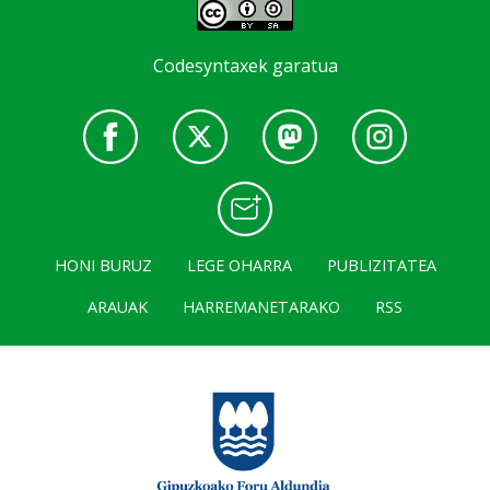
Codesyntaxek garatua
HONI BURUZ
LEGE OHARRA
PUBLIZITATEA
ARAUAK
HARREMANETARAKO
RSS