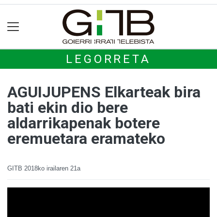
LEGORRETA
AGUIJUPENS Elkarteak bira
bati ekin dio bere
aldarrikapenak botere
eremuetara eramateko
GITB
2018ko irailaren 21a