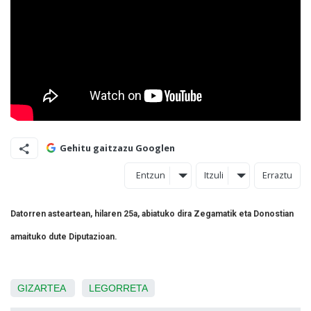
Gehitu gaitzazu Googlen
Entzun
Itzuli
Erraztu
Datorren asteartean, hilaren 25a, abiatuko dira Zegamatik eta Donostian
amaituko dute Diputazioan.
GIZARTEA
LEGORRETA