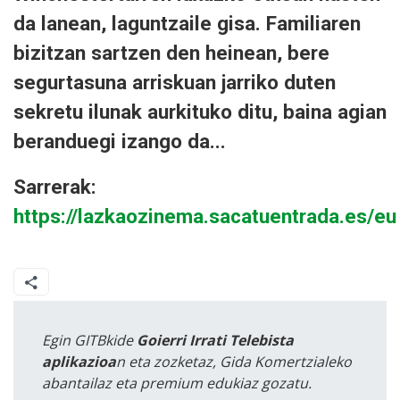
da lanean, laguntzaile gisa. Familiaren
bizitzan sartzen den heinean, bere
segurtasuna arriskuan jarriko duten
sekretu ilunak aurkituko ditu, baina agian
beranduegi izango da...
Sarrerak:
https://lazkaozinema.sacatuentrada.es/eu
Egin GITBkide
Goierri Irrati Telebista
aplikazioa
n eta zozketaz, Gida Komertzialeko
abantailaz eta premium edukiaz gozatu.