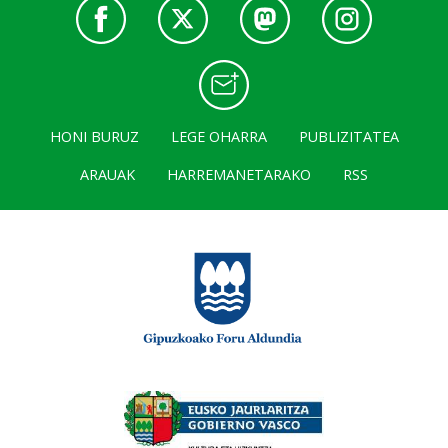
HONI BURUZ
LEGE OHARRA
PUBLIZITATEA
ARAUAK
HARREMANETARAKO
RSS