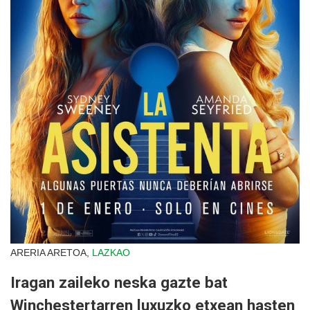
ARERIA ARETOA,
LAZKAO
Iragan zaileko neska gazte bat
Winchestertarren luxuzko etxean hasten