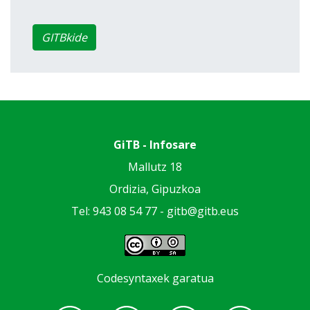
GITBkide
GiTB - Infosare
Mallutz 18
Ordizia, Gipuzkoa
Tel: 943 08 54 77 -
gitb@gitb.eus
Codesyntaxek garatua