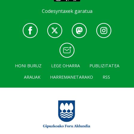
Codesyntaxek garatua
HONI BURUZ
LEGE OHARRA
PUBLIZITATEA
ARAUAK
HARREMANETARAKO
RSS