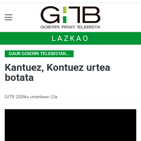
LAZKAO
GAUR GOIERRI TELEBISTAN...
Kantuez, Kontuez urtea
botata
GITB
2026ko urtarrilaren 13a