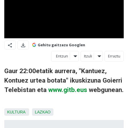
Gehitu gaitzazu Googlen
Entzun
Itzuli
Erraztu
Gaur 22:00etatik aurrera, "Kantuez,
Kontuez urtea botata" ikuskizuna Goierri
Telebistan eta
www.gitb.eus
webgunean.
KULTURA
LAZKAO