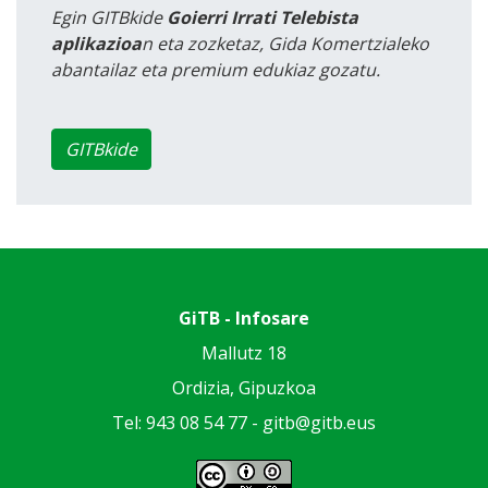
Egin GITBkide
Goierri Irrati Telebista
aplikazioa
n eta zozketaz, Gida Komertzialeko
abantailaz eta premium edukiaz gozatu.
GITBkide
GiTB - Infosare
Mallutz 18
Ordizia, Gipuzkoa
Tel: 943 08 54 77 -
gitb@gitb.eus