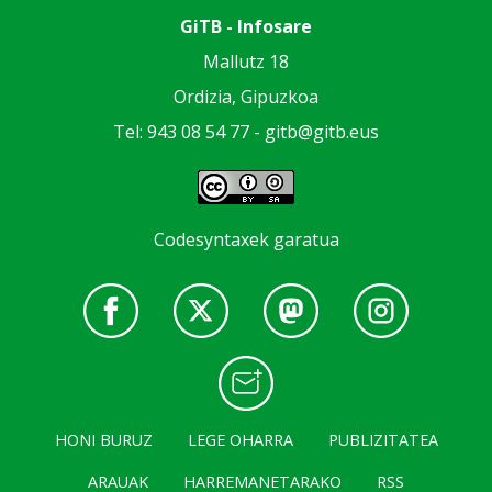
GiTB - Infosare
Mallutz 18
Ordizia, Gipuzkoa
Tel: 943 08 54 77 -
gitb@gitb.eus
Codesyntaxek garatua
HONI BURUZ
LEGE OHARRA
PUBLIZITATEA
ARAUAK
HARREMANETARAKO
RSS