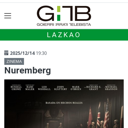
LAZKAO
2025/12/14
19:30
ZINEMA
Nuremberg