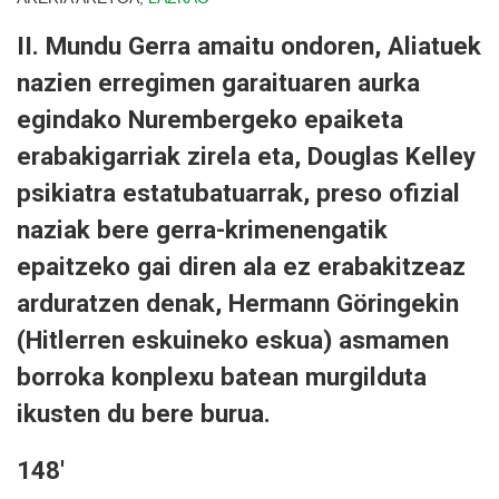
II. Mundu Gerra amaitu ondoren, Aliatuek
nazien erregimen garaituaren aurka
egindako Nurembergeko epaiketa
erabakigarriak zirela eta, Douglas Kelley
psikiatra estatubatuarrak, preso ofizial
naziak bere gerra-krimenengatik
epaitzeko gai diren ala ez erabakitzeaz
arduratzen denak, Hermann Göringekin
(Hitlerren eskuineko eskua) asmamen
borroka konplexu batean murgilduta
ikusten du bere burua.
148'