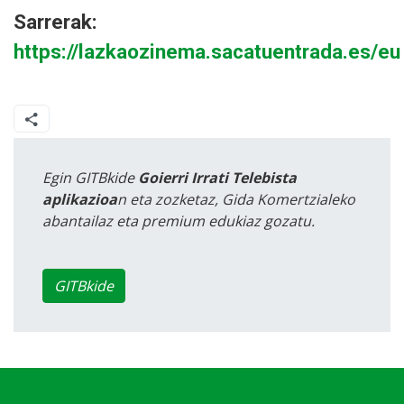
Sarrerak:
https://lazkaozinema.sacatuentrada.es/eu
Egin GITBkide
Goierri Irrati Telebista
aplikazioa
n eta zozketaz, Gida Komertzialeko
abantailaz eta premium edukiaz gozatu.
GITBkide