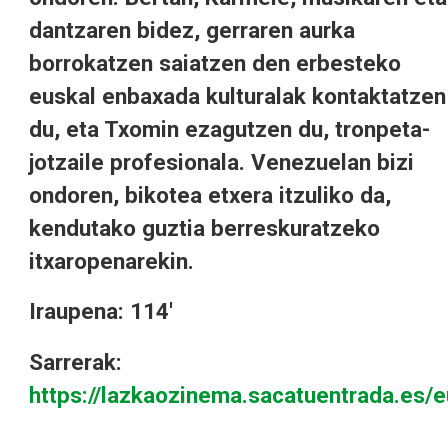
dantzaren bidez, gerraren aurka
borrokatzen saiatzen den erbesteko
euskal enbaxada kulturalak kontaktatzen
du, eta Txomin ezagutzen du, tronpeta-
jotzaile profesionala. Venezuelan bizi
ondoren, bikotea etxera itzuliko da,
kendutako guztia berreskuratzeko
itxaropenarekin.
Iraupena: 114'
Sarrerak:
https://lazkaozinema.sacatuentrada.es/e