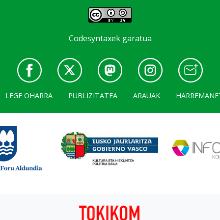
Codesyntaxek garatua
LEGE OHARRA
PUBLIZITATEA
ARAUAK
HARREMANE