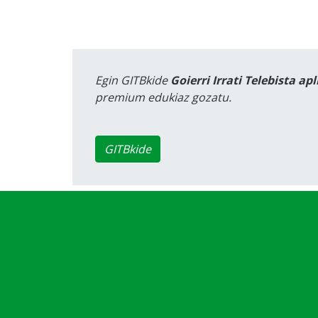
Egin GITBkide
Goierri Irrati Telebista ap
premium edukiaz gozatu.
GITBkide