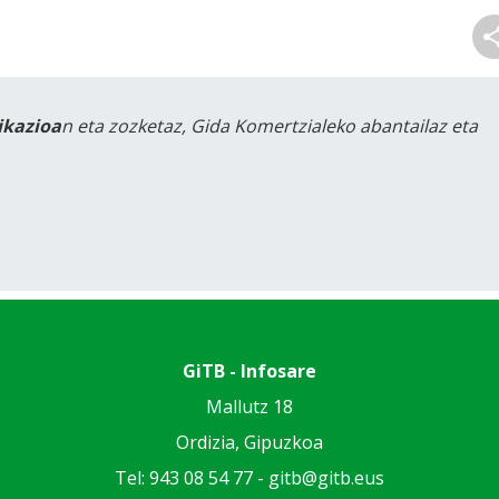
likazioa
n eta zozketaz, Gida Komertzialeko abantailaz eta
GiTB - Infosare
Mallutz 18
Ordizia, Gipuzkoa
Tel: 943 08 54 77 -
gitb@gitb.eus