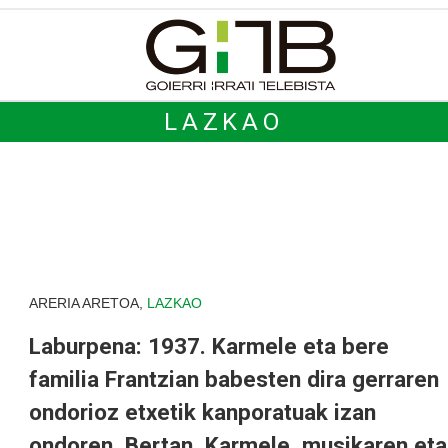
LAZKAO
ARERIA ARETOA,
LAZKAO
Laburpena: 1937. Karmele eta bere
familia Frantzian babesten dira gerraren
ondorioz etxetik kanporatuak izan
ondoren. Bertan, Karmele, musikaren eta