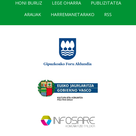
HONI BURUZ
LEGE OHARRA
PUBLIZITATEA
ARAUAK
HARREMANETARAKO
RSS