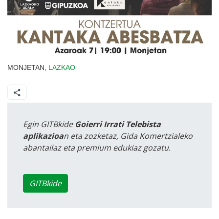
MONJETAN,
LAZKAO
Egin GITBkide
Goierri Irrati Telebista
aplikazioa
n eta zozketaz, Gida Komertzialeko
abantailaz eta premium edukiaz gozatu.
GITBkide