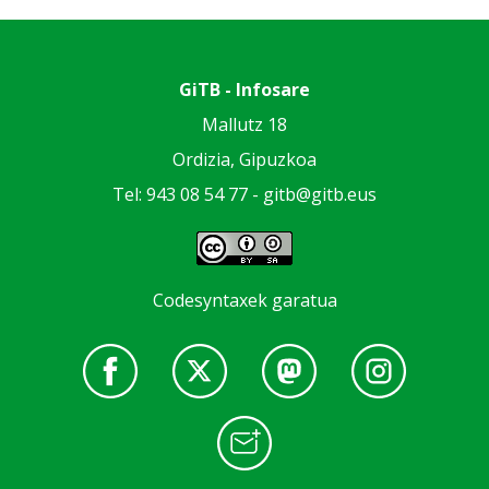
GiTB - Infosare
Mallutz 18
Ordizia, Gipuzkoa
Tel: 943 08 54 77 -
gitb@gitb.eus
Codesyntaxek garatua