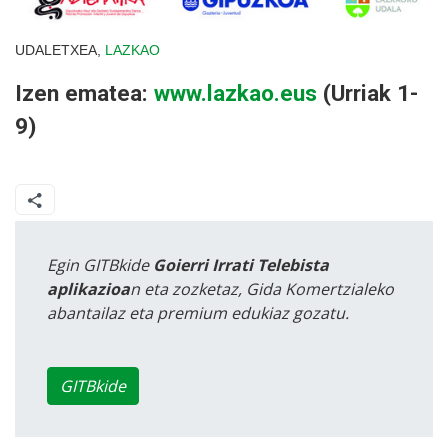
UDALETXEA,
LAZKAO
Izen ematea:
www.lazkao.eus
(Urriak 1-
9)
Egin GITBkide
Goierri Irrati Telebista
aplikazioa
n eta zozketaz, Gida Komertzialeko
abantailaz eta premium edukiaz gozatu.
GITBkide