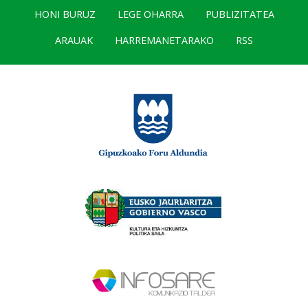
HONI BURUZ
LEGE OHARRA
PUBLIZITATEA
ARAUAK
HARREMANETARAKO
RSS