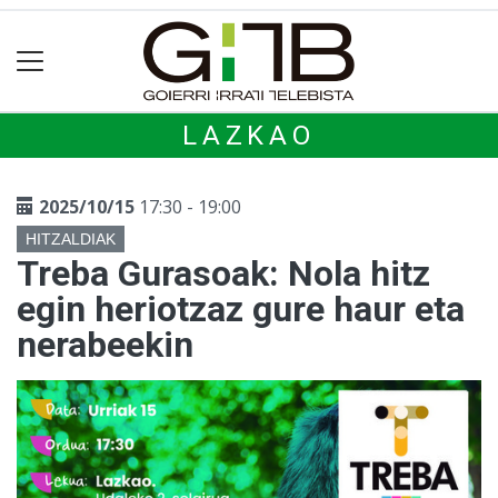
LAZKAO
2025/10/15
17:30 - 19:00
HITZALDIAK
Treba Gurasoak: Nola hitz
egin heriotzaz gure haur eta
nerabeekin