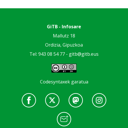
GiTB - Infosare
Mallutz 18
Ordizia, Gipuzkoa
Tel: 943 08 54 77 -
gitb@gitb.eus
Codesyntaxek garatua