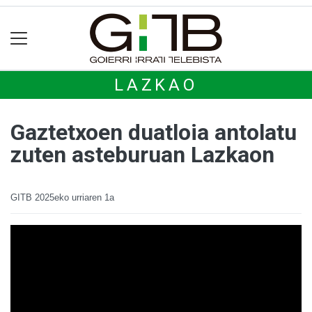
LAZKAO
Gaztetxoen duatloia antolatu
zuten asteburuan Lazkaon
GITB
2025eko urriaren 1a