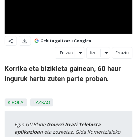
Gehitu gaitzazu Googlen
Entzun
Itzuli
Erraztu
Korrika eta bizikleta gainean, 60 haur
inguruk hartu zuten parte proban.
KIROLA
LAZKAO
Egin GITBkide
Goierri Irrati Telebista
aplikazioa
n eta zozketaz, Gida Komertzialeko