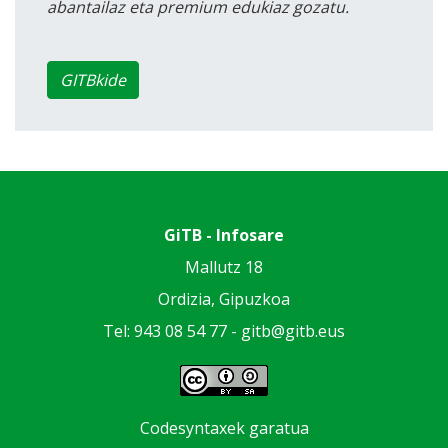
abantailaz eta premium edukiaz gozatu.
GITBkide
GiTB - Infosare
Mallutz 18
Ordizia, Gipuzkoa
Tel: 943 08 54 77 -
gitb@gitb.eus
Codesyntaxek garatua