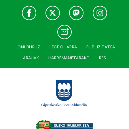
HONI BURUZ
LEGE OHARRA
PUBLIZITATEA
ARAUAK
HARREMANETARAKO
RSS