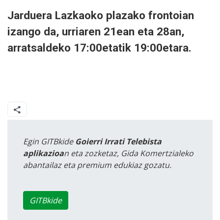
Jarduera Lazkaoko plazako frontoian
izango da, urriaren 21ean eta 28an,
arratsaldeko 17:00etatik 19:00etara.
Egin GITBkide
Goierri Irrati Telebista
aplikazioa
n eta zozketaz, Gida Komertzialeko
abantailaz eta premium edukiaz gozatu.
GITBkide