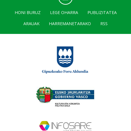
HONI BURUZ
LEGE OHARRA
PUBLIZITATEA
ARAUAK
HARREMANETARAKO
RSS