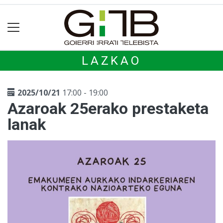
LAZKAO
2025/10/21
17:00 - 19:00
Azaroak 25erako prestaketa
lanak