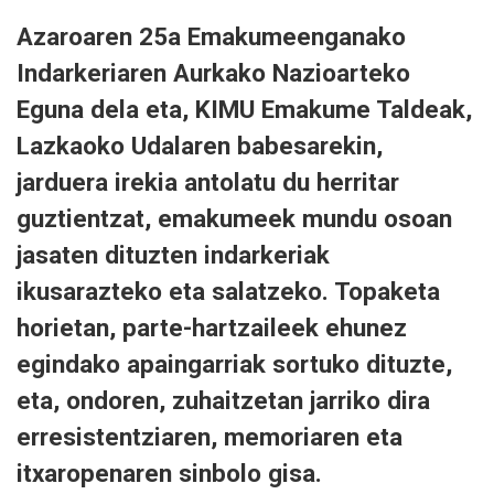
Azaroaren 25a Emakumeenganako
Indarkeriaren Aurkako Nazioarteko
Eguna dela eta, KIMU Emakume Taldeak,
Lazkaoko Udalaren babesarekin,
jarduera irekia antolatu du herritar
guztientzat, emakumeek mundu osoan
jasaten dituzten indarkeriak
ikusarazteko eta salatzeko. Topaketa
horietan, parte-hartzaileek ehunez
egindako apaingarriak sortuko dituzte,
eta, ondoren, zuhaitzetan jarriko dira
erresistentziaren, memoriaren eta
itxaropenaren sinbolo gisa.