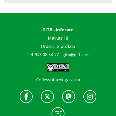
GiTB - Infosare
Mallutz 18
Ordizia, Gipuzkoa
Tel: 943 08 54 77 -
gitb@gitb.eus
Codesyntaxek garatua