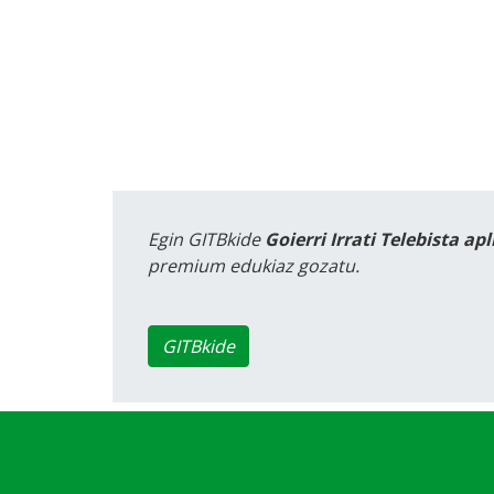
Egin GITBkide
Goierri Irrati Telebista ap
premium edukiaz gozatu.
GITBkide