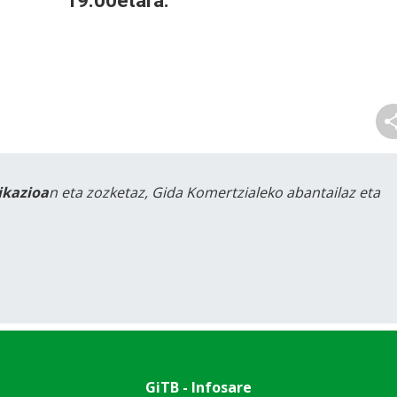
19:00etara.
likazioa
n eta zozketaz, Gida Komertzialeko abantailaz eta
GiTB - Infosare