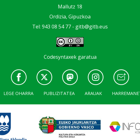
Mallutz 18
Ordizia, Gipuzkoa
Tel: 943 08 54 77 -
gitb@gitb.eus
Codesyntaxek garatua
LEGE OHARRA
PUBLIZITATEA
ARAUAK
HARREMANE