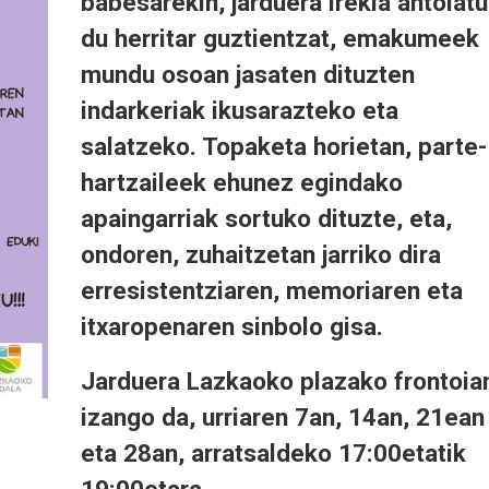
babesarekin, jarduera irekia antolatu
du herritar guztientzat, emakumeek
mundu osoan jasaten dituzten
indarkeriak ikusarazteko eta
salatzeko. Topaketa horietan, parte-
hartzaileek ehunez egindako
apaingarriak sortuko dituzte, eta,
ondoren, zuhaitzetan jarriko dira
erresistentziaren, memoriaren eta
itxaropenaren sinbolo gisa.
Jarduera Lazkaoko plazako frontoia
izango da, urriaren 7an, 14an, 21ean
eta 28an, arratsaldeko 17:00etatik