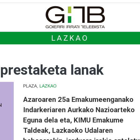
LAZKAO
prestaketa lanak
PLAZA,
LAZKAO
Azaroaren 25a Emakumeenganako
Indarkeriaren Aurkako Nazioarteko
Eguna dela eta, KIMU Emakume
Taldeak, Lazkaoko Udalaren