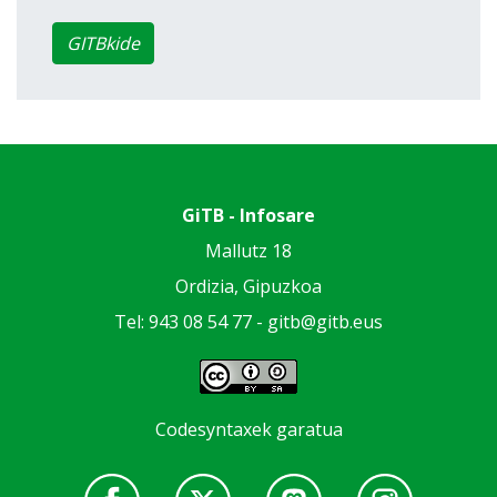
GITBkide
GiTB - Infosare
Mallutz 18
Ordizia, Gipuzkoa
Tel: 943 08 54 77 -
gitb@gitb.eus
Codesyntaxek garatua