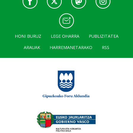
HONI BURUZ
LEGE OHARRA
PUBLIZITATEA
ARAUAK
HARREMANETARAKO
RSS