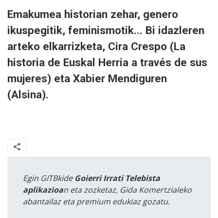
Emakumea historian zehar, genero
ikuspegitik, feminismotik... Bi idazleren
arteko elkarrizketa, Cira Crespo (La
historia de Euskal Herria a través de sus
mujeres) eta Xabier Mendiguren
(Alsina).
Egin GITBkide
Goierri Irrati Telebista
aplikazioa
n eta zozketaz, Gida Komertzialeko
abantailaz eta premium edukiaz gozatu.