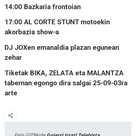
14:00 Bazkaria frontoian
17:00 AL CORTE STUNT motoekin
akorbazia show-a
DJ JOXen emanaldia plazan egunean
zehar
Tiketak BIKA, ZELATA eta MALANTZA
tabernan egongo dira salgai 25-09-03ra
arte
Egin GITBkide
Goierri Irrati Telebista