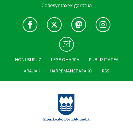
Codesyntaxek garatua
HONI BURUZ
LEGE OHARRA
PUBLIZITATEA
ARAUAK
HARREMANETARAKO
RSS