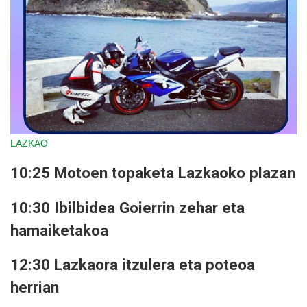
LAZKAO
10:25 Motoen topaketa Lazkaoko plazan
10:30 Ibilbidea Goierrin zehar eta
hamaiketakoa
12:30 Lazkaora itzulera eta poteoa
herrian