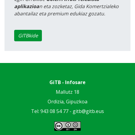
aplikazioa
n eta zozketaz, Gida Komertzialeko
abantailaz eta premium edukiaz gozatu.
GITBkide
GiTB - Infosare
Mallutz 18
Ordizia, Gipuzkoa
Tel: 943 08 54 77 -
gitb@gitb.eus