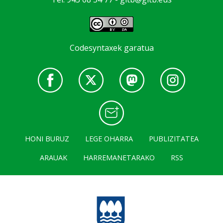
Codesyntaxek garatua
HONI BURUZ
LEGE OHARRA
PUBLIZITATEA
ARAUAK
HARREMANETARAKO
RSS