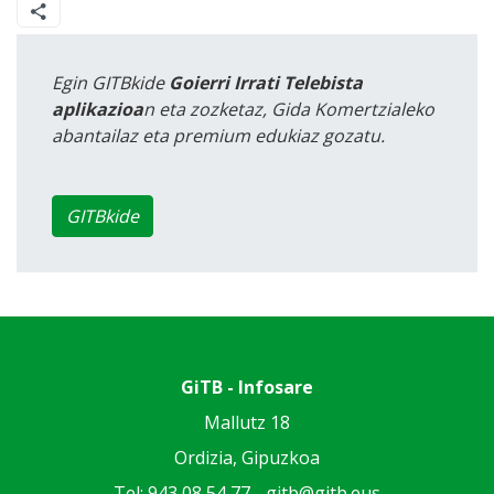
Egin GITBkide
Goierri Irrati Telebista
aplikazioa
n eta zozketaz, Gida Komertzialeko
abantailaz eta premium edukiaz gozatu.
GITBkide
GiTB - Infosare
Mallutz 18
Ordizia, Gipuzkoa
Tel: 943 08 54 77 -
gitb@gitb.eus