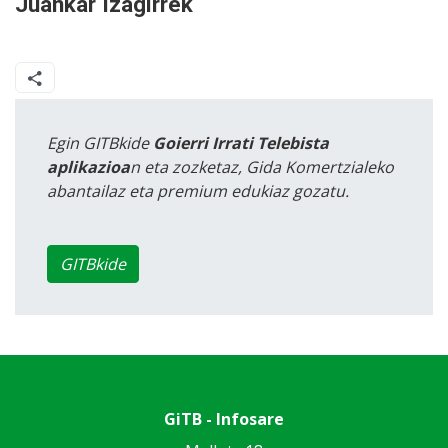
Juankar Izagirrek
Egin GITBkide
Goierri Irrati Telebista
aplikazioa
n eta zozketaz, Gida Komertzialeko
abantailaz eta premium edukiaz gozatu.
GITBkide
GiTB - Infosare