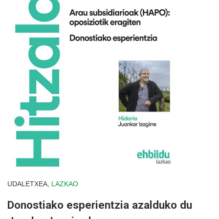
UDALETXEA,
LAZKAO
Donostiako esperientzia azalduko du