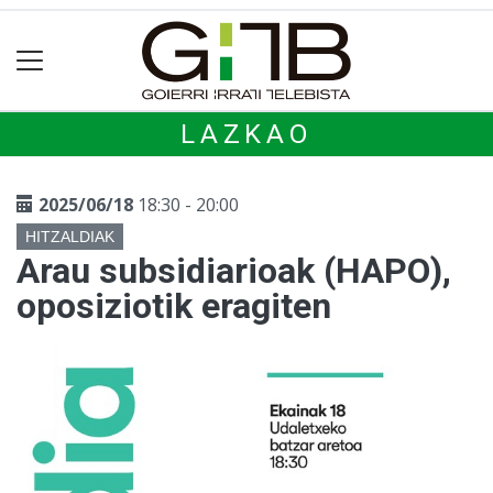
LAZKAO
2025/06/18
18:30 - 20:00
HITZALDIAK
Arau subsidiarioak (HAPO),
oposiziotik eragiten