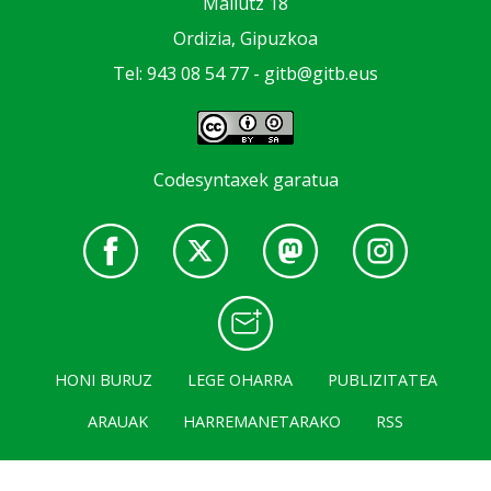
Mallutz 18
Ordizia, Gipuzkoa
Tel: 943 08 54 77 -
gitb@gitb.eus
Codesyntaxek garatua
HONI BURUZ
LEGE OHARRA
PUBLIZITATEA
ARAUAK
HARREMANETARAKO
RSS