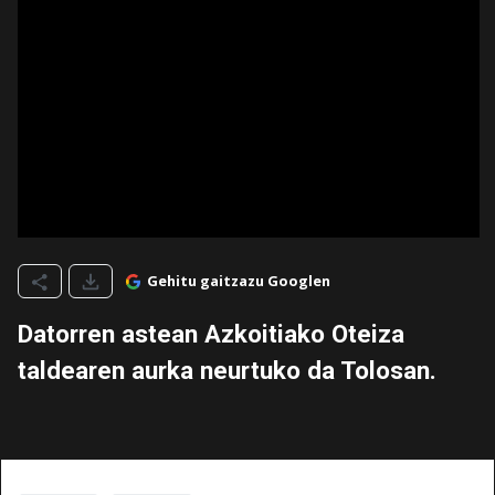
Gehitu gaitzazu Googlen
Datorren astean Azkoitiako Oteiza
taldearen aurka neurtuko da Tolosan.