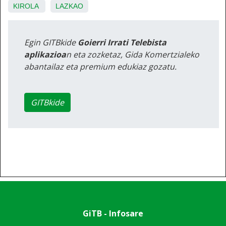
KIROLA
LAZKAO
Egin GITBkide
Goierri Irrati Telebista
aplikazioa
n eta zozketaz, Gida Komertzialeko
abantailaz eta premium edukiaz gozatu.
GITBkide
GiTB - Infosare