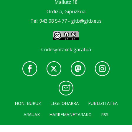
Mallutz 18
Ordizia, Gipuzkoa
Tel: 943 08 54 77 -
gitb@gitb.eus
Codesyntaxek garatua
HONI BURUZ
LEGE OHARRA
PUBLIZITATEA
ARAUAK
HARREMANETARAKO
RSS