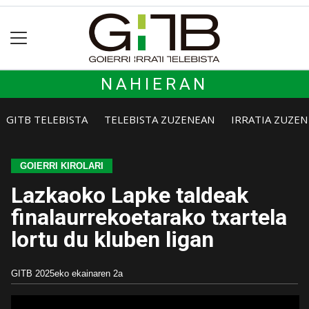
NAHIERAN
GITB TELEBISTA
TELEBISTA ZUZENEAN
IRRATIA ZUZE
GOIERRI KIROLARI
Lazkaoko Lapke taldeak
finalaurrekoetarako txartela
lortu du kluben ligan
GITB
2025eko ekainaren 2a